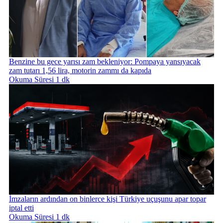
Benzine bu gece yarısı zam bekleniyor: Pompaya yansıyacak
zam tutarı 1,56 lira, motorin zammı da kapıda
Okuma Süresi 1 dk
İmzaların ardından on binlerce kişi Türkiye uçuşunu apar topar
iptal etti
Okuma Süresi 1 dk