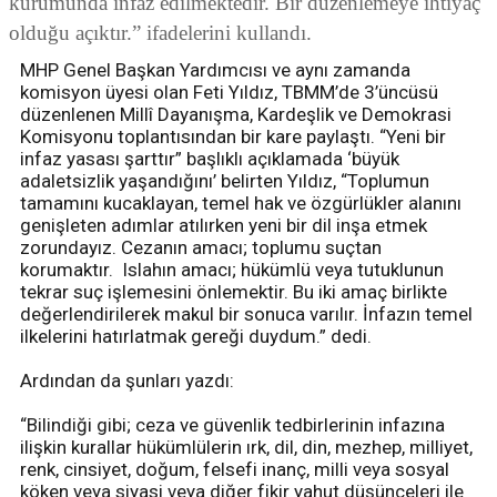
kurumunda infaz edilmektedir. Bir düzenlemeye ihtiyaç
olduğu açıktır.” ifadelerini kullandı.
MHP Genel Başkan Yardımcısı ve aynı zamanda
komisyon üyesi olan Feti Yıldız, TBMM’de 3’üncüsü
düzenlenen Millî Dayanışma, Kardeşlik ve Demokrasi
Komisyonu toplantısından bir kare paylaştı. “Yeni bir
infaz yasası şarttır” başlıklı açıklamada ‘büyük
adaletsizlik yaşandığını’ belirten Yıldız, “Toplumun
tamamını kucaklayan, temel hak ve özgürlükler alanını
genişleten adımlar atılırken yeni bir dil inşa etmek
zorundayız. Cezanın amacı; toplumu suçtan
korumaktır. Islahın amacı; hükümlü veya tutuklunun
tekrar suç işlemesini önlemektir. Bu iki amaç birlikte
değerlendirilerek makul bir sonuca varılır. İnfazın temel
ilkelerini hatırlatmak gereği duydum.” dedi.
Ardından da şunları yazdı:
“Bilindiği gibi; ceza ve güvenlik tedbirlerinin infazına
ilişkin kurallar hükümlülerin ırk, dil, din, mezhep, milliyet,
renk, cinsiyet, doğum, felsefi inanç, milli veya sosyal
köken veya siyasi veya diğer fikir yahut düşünceleri ile