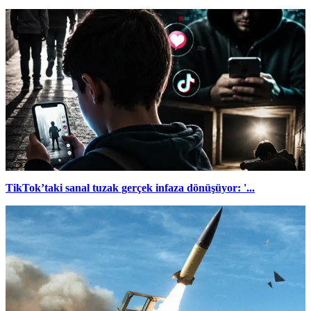
TikTok’taki sanal tuzak gerçek infaza dönüşüyor: '...