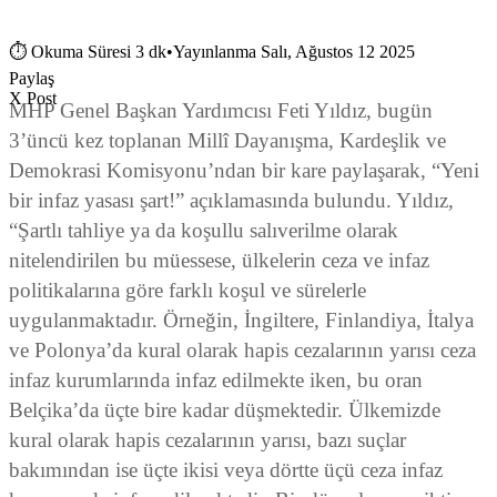
⏱
Okuma Süresi 3 dk
•
Yayınlanma Salı, Ağustos 12 2025
Paylaş
X Post
MHP Genel Başkan Yardımcısı Feti Yıldız, bugün
3’üncü kez toplanan Millî Dayanışma, Kardeşlik ve
Demokrasi Komisyonu’ndan bir kare paylaşarak, “Yeni
bir infaz yasası şart!” açıklamasında bulundu. Yıldız,
“Şartlı tahliye ya da koşullu salıverilme olarak
nitelendirilen bu müessese, ülkelerin ceza ve infaz
politikalarına göre farklı koşul ve sürelerle
uygulanmaktadır. Örneğin, İngiltere, Finlandiya, İtalya
ve Polonya’da kural olarak hapis cezalarının yarısı ceza
infaz kurumlarında infaz edilmekte iken, bu oran
Belçika’da üçte bire kadar düşmektedir. Ülkemizde
kural olarak hapis cezalarının yarısı, bazı suçlar
bakımından ise üçte ikisi veya dörtte üçü ceza infaz