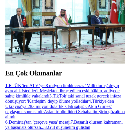
En Çok Okunanlar
1
.
RTÜK’ten ATV’ye 8 milyon liralık ceza: ‘Milli duruş’ deyip
ayrıcalık istediler
2
.
Meslekten ihraç edilen eski hâkim, adliyede
sahte kimlikle yakalandı
3
.
TikTok’taki sanal tuzak gerçek infaza
dönüşüyor: 'Kardeşim' deyip ölüme yolladılar
4
.
Türkiye'den
Ukrayna'ya 283 milyon dolarlık silah satışı
5
.
'Akın Gürlek'
paylaşımı sonrası ultrAslan tribün lideri Sebahattin Şirin gözaltına
alındı
6
.
Demirtaş'tan 'çerçeve yasa' mesajı
7
.
Başarılı olursan kahraman,
ya başarısız olursan...
8
.
Gül düşünelim gülistan