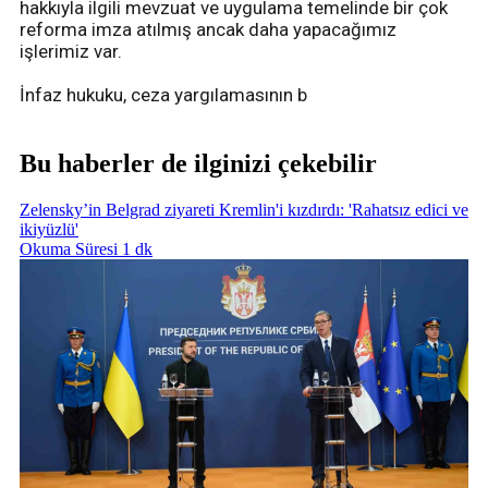
hakkıyla ilgili mevzuat ve uygulama temelinde bir çok
reforma imza atılmış ancak daha yapacağımız
işlerimiz var.
İnfaz hukuku, ceza yargılamasının b
Bu haberler de ilginizi çekebilir
Zelensky’in Belgrad ziyareti Kremlin'i kızdırdı: 'Rahatsız edici ve
ikiyüzlü'
Okuma Süresi 1 dk