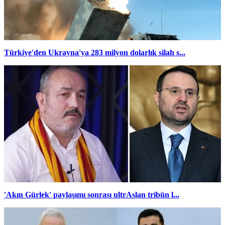
Türkiye'den Ukrayna'ya 283 milyon dolarlık silah s...
'Akın Gürlek' paylaşımı sonrası ultrAslan tribün l...