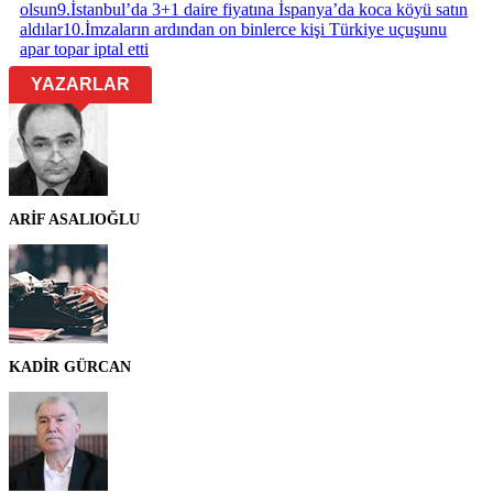
olsun
9
.
İstanbul’da 3+1 daire fiyatına İspanya’da koca köyü satın
aldılar
10
.
İmzaların ardından on binlerce kişi Türkiye uçuşunu
apar topar iptal etti
YAZARLAR
ARİF ASALIOĞLU
KADİR GÜRCAN