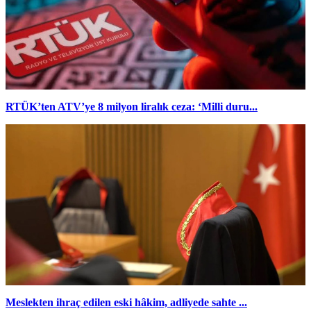
RTÜK’ten ATV’ye 8 milyon liralık ceza: ‘Milli duru...
Meslekten ihraç edilen eski hâkim, adliyede sahte ...