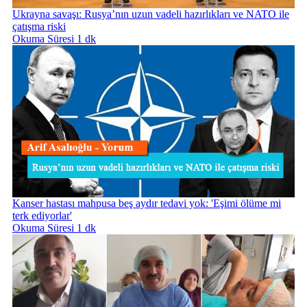
Ukrayna savaşı: Rusya’nın uzun vadeli hazırlıkları ve NATO ile
çatışma riski
Okuma Süresi 1 dk
Kanser hastası mahpusa beş aydır tedavi yok: 'Eşimi ölüme mi
terk ediyorlar'
Okuma Süresi 1 dk