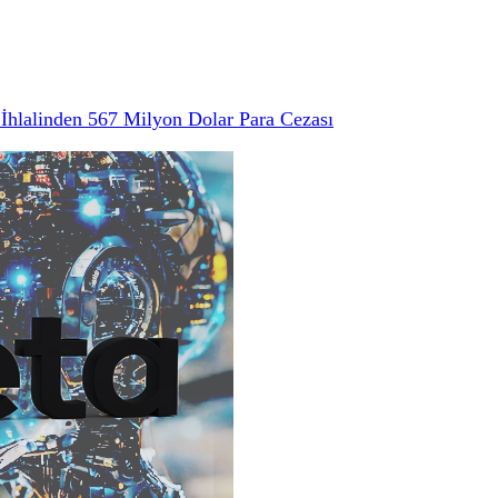
hlalinden 567 Milyon Dolar Para Cezası