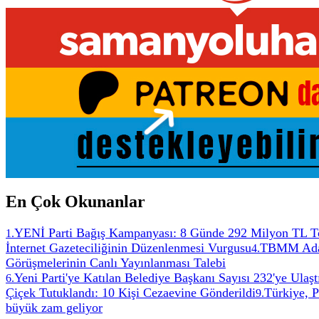
En Çok Okunanlar
YENİ Parti Bağış Kampanyası: 8 Günde 292 Milyon TL T
1
.
İnternet Gazeteciliğinin Düzenlenmesi Vurgusu
TBMM Adale
4
.
Görüşmelerinin Canlı Yayınlanması Talebi
Yeni Parti'ye Katılan Belediye Başkanı Sayısı 232'ye Ulaşt
6
.
Çiçek Tutuklandı: 10 Kişi Cezaevine Gönderildi
Türkiye, 
9
.
büyük zam geliyor