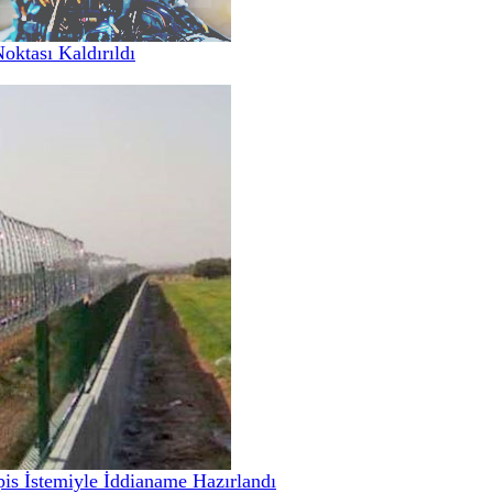
Noktası Kaldırıldı
pis İstemiyle İddianame Hazırlandı