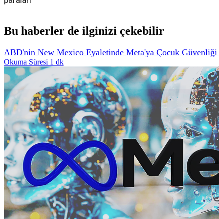
paraları
Bu haberler de ilginizi çekebilir
ABD'nin New Mexico Eyaletinde Meta'ya Çocuk Güvenliği İ
Okuma Süresi 1 dk