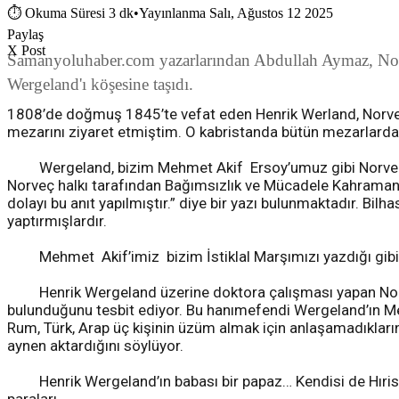
⏱
Okuma Süresi 3 dk
•
Yayınlanma Salı, Ağustos 12 2025
Paylaş
X Post
Samanyoluhaber.com yazarlarından Abdullah Aymaz, Norve
Wergeland'ı köşesine taşıdı.
1808’de doğmuş 1845’te vefat eden Henrik Werland, Norveç’in
mezarını ziyaret etmiştim. O kabristanda bütün mezarlarda
Wergeland, bizim Mehmet Akif Ersoy’umuz gibi Norveç’te d
Norveç halkı tarafından Bağımsızlık ve Mücadele Kahramanı o
dolayı bu anıt yapılmıştır.” diye bir yazı bulunmaktadır. Bi
yaptırmışlardır.
Mehmet Akif’imiz bizim İstiklal Marşımızı yazdığı gibi H
Henrik Wergeland üzerine doktora çalışması yapan Norveçl
bulunduğunu tesbit ediyor. Bu hanımefendi Wergeland’ın Mevl
Rum, Türk, Arap üç kişinin üzüm almak için anlaşamadıklarını, 
aynen aktardığını söylüyor.
Henrik Wergeland’ın babası bir papaz… Kendisi de Hıristiya