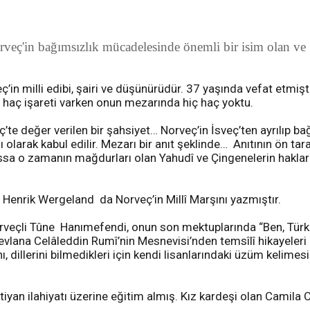
ç'in bağımsızlık mücadelesinde önemli bir isim olan ve "
 milli edibi, şairi ve düşünürüdür. 37 yaşında vefat etmişti
 haç işareti varken onun mezarında hiç haç yoktu.
eğer verilen bir şahsiyet… Norveç’in İsveç’ten ayrılıp bağ
larak kabul edilir. Mezarı bir anıt şeklinde… Anıtının ön tar
lhassa o zamanın mağdurları olan Yahudî ve Çingenelerin haklar
enrik Wergeland da Norveç’in Millî Marşını yazmıştır.
i Tûne Hanımefendi, onun son mektuplarında “Ben, Türklerin
ana Celâleddin Rumî’nin Mesnevisi’nden temsîlî hikayeleri (f
dillerini bilmedikleri için kendi lisanlarındaki üzüm kelimesin
n ilahiyatı üzerine eğitim almış. Kız kardeşi olan Camila C