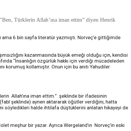
Ben, Türklerin Allah’ına iman ettim” diyen Henrik
 ama 6 bin sayfa literatür yazmıştı. Norveç’e gittiğimde
ımsızlığını kazanmasında büyük emeği olduğu için, kendisi
afında “İnsanlığın özgürlük hakkı için verdiği mücadeleden
ını korumuş kollamıştır. Onun için bu anıtı Yahudiler
 Allah’ına iman ettim.” şeklinde bir ifadesinin
abl şeklinde) aynen aktararak öğütler verdiğini, hatta
i söyledikleri halde ihtilafa düştüklerini anlatan hikayeyi de
olet meşhur bir yazar. Ayrıca Wergeland’ın Norveç’in eski