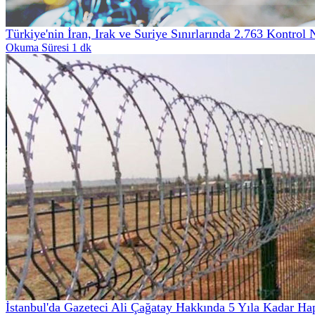
Türkiye'nin İran, Irak ve Suriye Sınırlarında 2.763 Kontrol 
Okuma Süresi 1 dk
İstanbul'da Gazeteci Ali Çağatay Hakkında 5 Yıla Kadar Ha