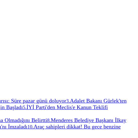
ğırısı: Süre pazar günü doluyor
Adalet Bakanı Gürlek'ten
3
.
in Başladı
İYİ Parti'den Meclis'e Kanun Teklifi
5
.
a Olmadığını Belirtti
Menderes Belediye Başkanı İlkay
8
.
'nı İmzaladı
Araç sahipleri dikkat! Bu gece benzine
10
.