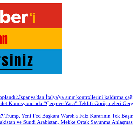
oplandı
İspanya'dan İtalya'ya sınır kontrollerini kaldırma ça
2
.
t Komisyonu'nda “Çerçeve Yasa” Teklifi Görüşmeleri Gerg
ı
Trump, Yeni Fed Başkanı Warsh'a Faiz Kararının Tek Başın
7
.
Pakistan ve Suudi Arabistan, Mekke Ortak Savunma Anlaşması