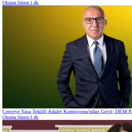
Okuma Süresi 1 dk
Çerçeve Yasa Teklifi Adalet Komisyonu'ndan Geçti; DEM Part
Okuma Süresi 1 dk