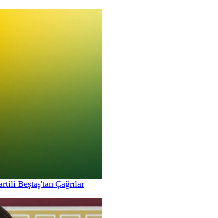
ili Beştaş'tan Çağrılar