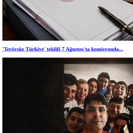
'Terörsüz Türkiye' teklifi 7 Ağustos'ta komisyonda...