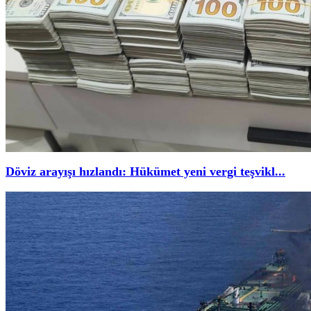
Döviz arayışı hızlandı: Hükümet yeni vergi teşvikl...