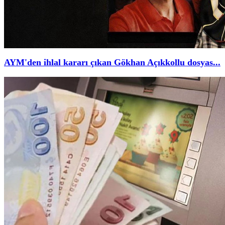
AYM'den ihlal kararı çıkan Gökhan Açıkkollu dosyas...