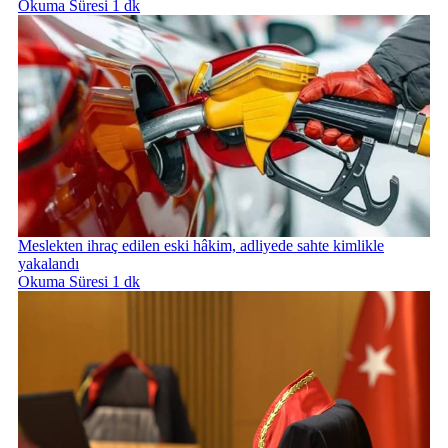
Okuma Süresi 1 dk
Meslekten ihraç edilen eski hâkim, adliyede sahte kimlikle
yakalandı
Okuma Süresi 1 dk