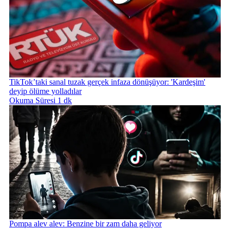
TikTok’taki sanal tuzak gerçek infaza dönüşüyor: 'Kardeşim'
deyip ölüme yolladılar
Okuma Süresi 1 dk
Pompa alev alev: Benzine bir zam daha geliyor