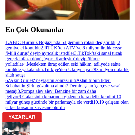
En Çok Okunanlar
1
.
ABD: Hürmüz Boğazı'nda 53 geminin rotası değiştirildi, 2
gemiye el konuldu
2
.
RTÜK’ten ATV’ye 8 milyon liralık ceza:
‘Milli duruş’ deyip ayrıcalık istediler
3
.
TikTok’taki sanal tuzak
gerçek infaza dönüşüyor: 'Kardeşim' deyip ölüme
yolladılar
4
.
Meslekten ihraç edilen eski hâkim, adliyede sahte
kimlikle yakalandı
5
.
Türkiye'den Ukrayna'ya 283 milyon dolarlık
silah satışı
6
.
'Akın Gürlek' paylaşımı sonrası ultrAslan tribün lideri
Sebahattin Şirin gözaltına alındı
7
.
Demirtaş'tan 'çerçeve yasa'
mesajı
8
.
Pompa alev alev: Benzine bir zam daha
geliyor
9
.
Galaksinin kenarında gizlenen kara delik kendini 10
milyar güneş gücünde bir parlamayla ele verdi
10
.
19 çalışanı olan
şirket borsanın zirvesine oturdu
YAZARLAR