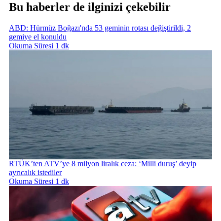
Bu haberler de ilginizi çekebilir
ABD: Hürmüz Boğazı'nda 53 geminin rotası değiştirildi, 2
gemiye el konuldu
Okuma Süresi 1 dk
RTÜK’ten ATV’ye 8 milyon liralık ceza: ‘Milli duruş’ deyip
ayrıcalık istediler
Okuma Süresi 1 dk