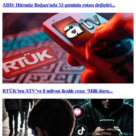
ABD: Hürmüz Boğazı'nda 53 geminin rotası değiştiri...
RTÜK’ten ATV’ye 8 milyon liralık ceza: ‘Milli duru...