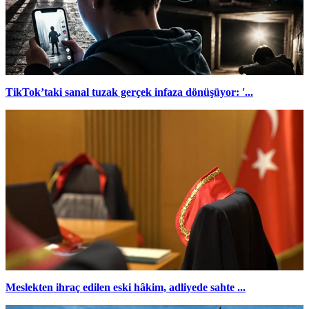
TikTok’taki sanal tuzak gerçek infaza dönüşüyor: '...
Meslekten ihraç edilen eski hâkim, adliyede sahte ...