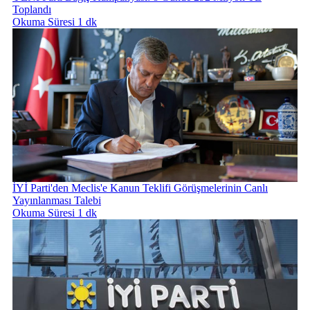
Toplandı
Okuma Süresi 1 dk
İYİ Parti'den Meclis'e Kanun Teklifi Görüşmelerinin Canlı
Yayınlanması Talebi
Okuma Süresi 1 dk