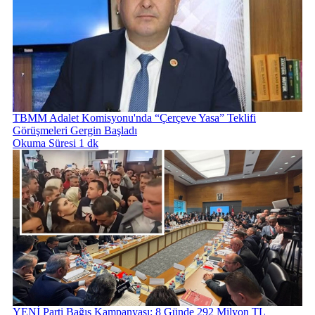
TBMM Adalet Komisyonu'nda “Çerçeve Yasa” Teklifi
Görüşmeleri Gergin Başladı
Okuma Süresi 1 dk
YENİ Parti Bağış Kampanyası: 8 Günde 292 Milyon TL