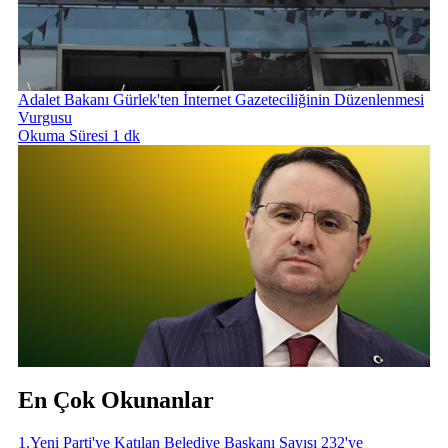
Adalet Bakanı Gürlek'ten İnternet Gazeteciliğinin Düzenlenmesi
Vurgusu
Okuma Süresi 1 dk
En Çok Okunanlar
1
.
Yeni Parti'ye Katılan Belediye Başkanı Sayısı 232'ye