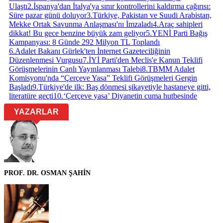
Ulaştı
2
.
İspanya'dan İtalya'ya sınır kontrollerini kaldırma çağırısı:
Süre pazar günü doluyor
3
.
Türkiye, Pakistan ve Suudi Arabistan,
Mekke Ortak Savunma Anlaşması'nı İmzaladı
4
.
Araç sahipleri
dikkat! Bu gece benzine büyük zam geliyor
5
.
YENİ Parti Bağış
Kampanyası: 8 Günde 292 Milyon TL Toplandı
6
.
Adalet Bakanı Gürlek'ten İnternet Gazeteciliğinin
Düzenlenmesi Vurgusu
7
.
İYİ Parti'den Meclis'e Kanun Teklifi
Görüşmelerinin Canlı Yayınlanması Talebi
8
.
TBMM Adalet
Komisyonu'nda “Çerçeve Yasa” Teklifi Görüşmeleri Gergin
Başladı
9
.
Türkiye'de ilk: Baş dönmesi şikayetiyle hastaneye gitti,
literatüre geçti
10
.
‘Çerçeve yasa’ Diyanetin cuma hutbesinde
YAZARLAR
PROF. DR. OSMAN ŞAHİN