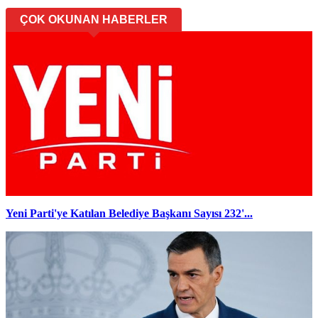
ÇOK OKUNAN HABERLER
Yeni Parti'ye Katılan Belediye Başkanı Sayısı 232'...