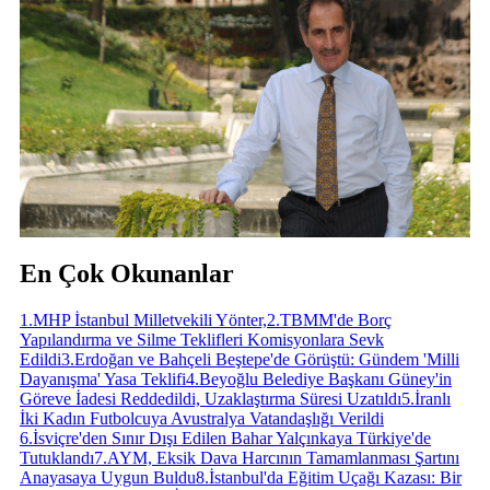
En Çok Okunanlar
1
.
MHP İstanbul Milletvekili Yönter,
2
.
TBMM'de Borç
Yapılandırma ve Silme Teklifleri Komisyonlara Sevk
Edildi
3
.
Erdoğan ve Bahçeli Beştepe'de Görüştü: Gündem 'Milli
Dayanışma' Yasa Teklifi
4
.
Beyoğlu Belediye Başkanı Güney'in
Göreve İadesi Reddedildi, Uzaklaştırma Süresi Uzatıldı
5
.
İranlı
İki Kadın Futbolcuya Avustralya Vatandaşlığı Verildi
6
.
İsviçre'den Sınır Dışı Edilen Bahar Yalçınkaya Türkiye'de
Tutuklandı
7
.
AYM, Eksik Dava Harcının Tamamlanması Şartını
Anayasaya Uygun Buldu
8
.
İstanbul'da Eğitim Uçağı Kazası: Bir