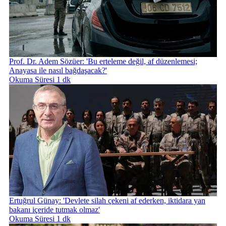
Prof. Dr. Adem Sözüer: 'Bu erteleme değil, af düzenlemesi;
Anayasa ile nasıl bağdaşacak?'
Okuma Süresi 1 dk
Ertuğrul Günay: 'Devlete silah çekeni af ederken, iktidara yan
bakanı içeride tutmak olmaz'
Okuma Süresi 1 dk