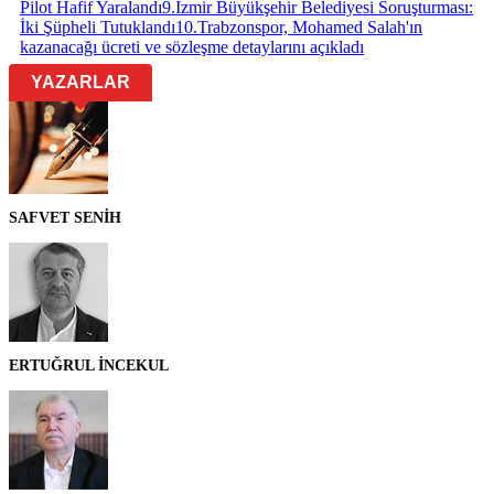
Pilot Hafif Yaralandı
9
.
İzmir Büyükşehir Belediyesi Soruşturması:
İki Şüpheli Tutuklandı
10
.
Trabzonspor, Mohamed Salah'ın
kazanacağı ücreti ve sözleşme detaylarını açıkladı
YAZARLAR
SAFVET SENİH
ERTUĞRUL İNCEKUL