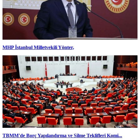
MHP İstanbul Milletvekili Yönter,
TBMM'de Borç Yapılandırma ve Silme Teklifleri Komi...