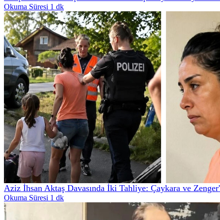
Okuma Süresi 1 dk
Aziz İhsan Aktaş Davasında İki Tahliye: Çaykara ve Zenger'e
Okuma Süresi 1 dk