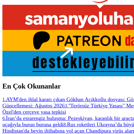
En Çok Okunanlar
AYM'den ihlal kararı çıkan Gökhan Açıkkollu dosyası: Göz
1
.
Güncellemesi: Ağustos 2026
"Terörsüz Türkiye Yasası" Mec
3
.
Özel'den çerçeve yasa tepkisi
İran’da esrarengiz buluşma: Pezeşkiyan, karanlık bir ara
6
.
uçağıyla burun buruna geldi
Rus roketleri Ukrayna’da büyü
8
.
Hindistan'da beyin iltihabına yol açan Chandipura virüs ala