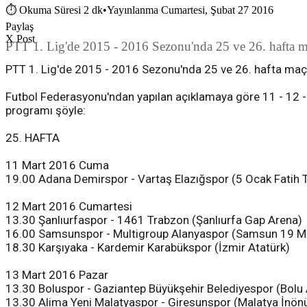
⏱
Okuma Süresi 2 dk
•
Yayınlanma Cumartesi, Şubat 27 2016
Paylaş
X Post
PTT 1. Lig'de 2015 - 2016 Sezonu'nda 25 ve 26. hafta ma
PTT 1. Lig'de 2015 - 2016 Sezonu'nda 25 ve 26. hafta maçl
Futbol Federasyonu'ndan yapılan açıklamaya göre 11 - 12 -
programı şöyle:
25. HAFTA
11 Mart 2016 Cuma
19.00 Adana Demirspor - Vartaş Elazığspor (5 Ocak Fatih 
12 Mart 2016 Cumartesi
13.30 Şanlıurfaspor - 1461 Trabzon (Şanlıurfa Gap Arena)
16.00 Samsunspor - Multigroup Alanyaspor (Samsun 19 M
18.30 Karşıyaka - Kardemir Karabükspor (İzmir Atatürk)
13 Mart 2016 Pazar
13.30 Boluspor - Gaziantep Büyükşehir Belediyespor (Bolu 
13.30 Alima Yeni Malatyaspor - Giresunspor (Malatya İnön