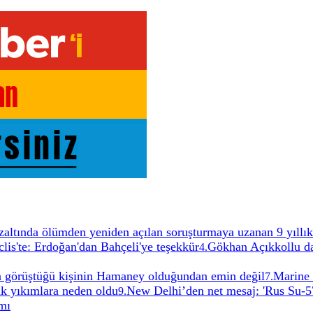
altında ölümden yeniden açılan soruşturmaya uzanan 9 yıllık
lis'te: Erdoğan'dan Bahçeli'ye teşekkür
Gökhan Açıkkollu da
4
.
çta görüştüğü kişinin Hamaney olduğundan emin değil
Marine 
7
.
k yıkımlara neden oldu
New Delhi’den net mesaj: 'Rus Su-5
9
.
rmı