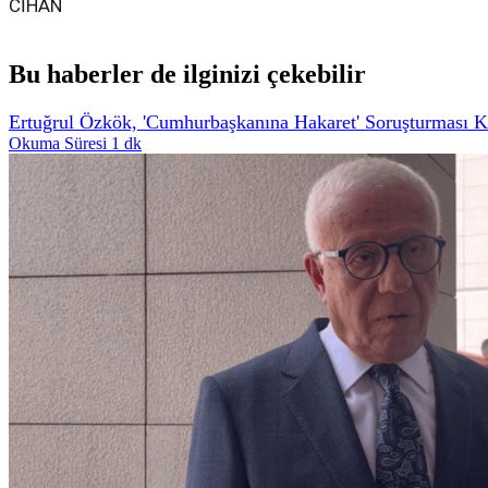
CİHAN
Bu haberler de ilginizi çekebilir
Ertuğrul Özkök, 'Cumhurbaşkanına Hakaret' Soruşturması K
Okuma Süresi 1 dk