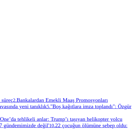
 süreç
Bankalardan Emekli Maaş Promosyonları
2
.
vasında yeni tanıklık
"Boş kağıtlara imza toplandı": Özgür
5
.
One’da tehlikeli anlar: Trump’ı taşıyan helikopter yolcu
7 gündemimizde değil'
22 çocuğun ölümüne sebep oldu:
10
.