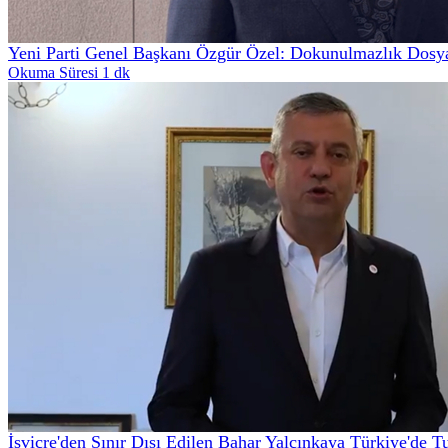
Yeni Parti Genel Başkanı Özgür Özel: Dokunulmazlık Dosya
Okuma Süresi 1 dk
İsviçre'den Sınır Dışı Edilen Bahar Yalçınkaya Türkiye'de T