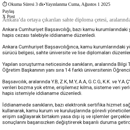
⏱
Okuma Süresi 3 dk
•
Yayınlanma Cuma, Ağustos 1 2025
Paylaş
X Post
Ankara’da ortaya çıkarılan sahte diploma çetesi, araların
Ankara Cumhuriyet Başsavcılığı, bazı kamu kurumlarındaki yö
hapis cezası talebiyle iddianame düzenledi.
Ankara Cumhuriyet Başsavcılığınca, kamu kurumlarındaki yöne
sürücü belgesi, sahte üniversite ve lise diplomaları düzen
Yapılan soruşturma neticesinde sanıkların, aralarında Bilgi
Öğretim Başkanının yanı sıra 14 farklı üniversitenin Öğrenci 
Başsavcılık, aralarında Y.B, Z.K, M.Y, A.A, G.C.G, K.K. ve Y.
verileri bozma yok etme, erişilemez kılma, sisteme veri yerl
hapis istemiyle iddianame düzenledi.
İddianamede sanıkların, bazı elektronik sertifika hizmet sağl
kullanarak, kamu kurum ve kuruluşlarında görevli yöneticile
erişim sağlayarak birtakım yasa dışı iş ve işlemler gerçekleş
sonuçlarını başarısızken değiştirerek başarılı duruma getirdiğ