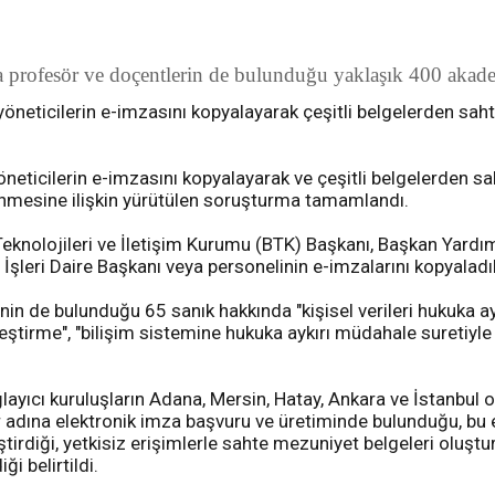
da profesör ve doçentlerin de bulunduğu yaklaşık 400 akadem
neticilerin e-imzasını kopyalayarak çeşitli belgelerden saht
ticilerin e-imzasını kopyalayarak ve çeşitli belgelerden sah
lenmesine ilişkin yürütülen soruşturma tamamlandı.
 Teknolojileri ve İletişim Kurumu (BTK) Başkanı, Başkan Yard
İşleri Daire Başkanı veya personelinin e-imzalarını kopyaladıkl
A.Ç'nin de bulunduğu 65 sanık hakkında "kişisel verileri hukuka 
eştirme", "bilişim sistemine hukuka aykırı müdahale suretiyle 
ayıcı kuruluşların Adana, Mersin, Hatay, Ankara ve İstanbul of
r adına elektronik imza başvuru ve üretiminde bulunduğu, bu 
tirdiği, yetkisiz erişimlerle sahte mezuniyet belgeleri oluştu
i belirtildi.