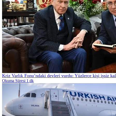
Kriz Varlık Fonu’ndaki devleri vurdu: Yüzlerce kişi işsiz kal
Okuma Süresi 1 dk