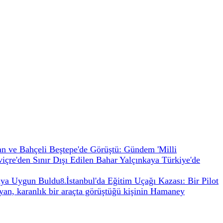
n ve Bahçeli Beştepe'de Görüştü: Gündem 'Milli
viçre'den Sınır Dışı Edilen Bahar Yalçınkaya Türkiye'de
aya Uygun Buldu
İstanbul'da Eğitim Uçağı Kazası: Bir Pilot
8
.
yan, karanlık bir araçta görüştüğü kişinin Hamaney