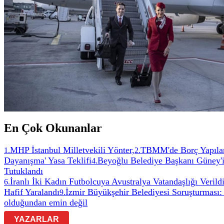
En Çok Okunanlar
MHP İstanbul Milletvekili Yönter,
TBMM'de Borç Yapıland
1
.
2
.
Dayanışma' Yasa Teklifi
Beyoğlu Belediye Başkanı Güney'in
4
.
Tutuklandı
İranlı İki Kadın Futbolcuya Avustralya Vatandaşlığı Verild
6
.
Hafif Yaralandı
İzmir Büyükşehir Belediyesi Soruşturması: 
9
.
olduğundan emin değil
YAZARLAR