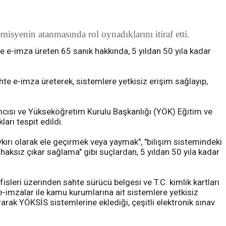
isyenin atanmasında rol oynadıklarını itiraf etti.
e e-imza üreten 65 sanık hakkında, 5 yıldan 50 yıla kadar
te e-imza üreterek, sistemlere yetkisiz erişim sağlayıp,
ımcısı ve Yükseköğretim Kurulu Başkanlığı (YÖK) Eğitim ve
arı tespit edildi.
aykırı olarak ele geçirmek veya yaymak", "bilişim sistemindeki
haksız çıkar sağlama" gibi suçlardan, 5 yıldan 50 yıla kadar
isleri üzerinden sahte sürücü belgesi ve T.C. kimlik kartları
e-imzalar ile kamu kurumlarına ait sistemlere yetkisiz
rarak YÖKSİS sistemlerine eklediği, çeşitli elektronik sınav