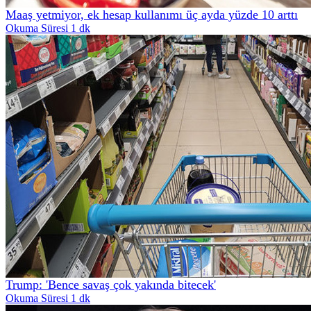
Maaş yetmiyor, ek hesap kullanımı üç ayda yüzde 10 arttı
Okuma Süresi 1 dk
Trump: 'Bence savaş çok yakında bitecek'
Okuma Süresi 1 dk