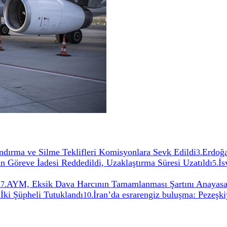
ırma ve Silme Teklifleri Komisyonlara Sevk Edildi
Erdoğa
3
.
 Göreve İadesi Reddedildi, Uzaklaştırma Süresi Uzatıldı
İs
5
.
i
AYM, Eksik Dava Harcının Tamamlanması Şartını Anayas
7
.
İki Şüpheli Tutuklandı
İran’da esrarengiz buluşma: Pezeşki
10
.