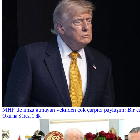
MHP’de imza atmayan vekilden çok çarpıcı paylaşım: Bir c
Okuma Süresi 1 dk