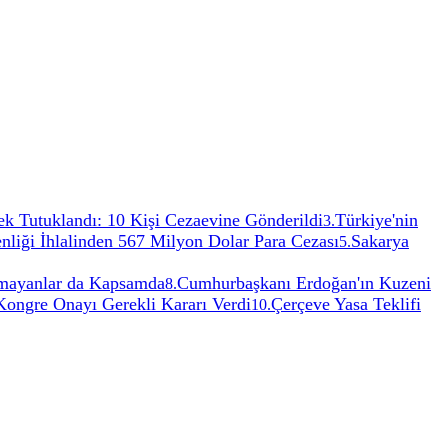
k Tutuklandı: 10 Kişi Cezaevine Gönderildi
Türkiye'nin
3
.
iği İhlalinden 567 Milyon Dolar Para Cezası
Sakarya
5
.
ulmayanlar da Kapsamda
Cumhurbaşkanı Erdoğan'ın Kuzeni
8
.
ongre Onayı Gerekli Kararı Verdi
Çerçeve Yasa Teklifi
10
.