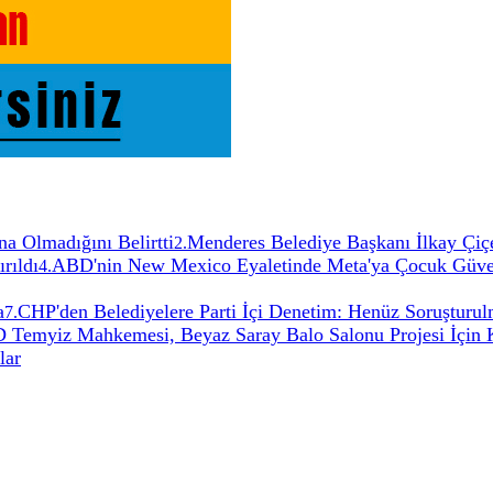
a Olmadığını Belirtti
Menderes Belediye Başkanı İlkay Çiçe
2
.
rıldı
ABD'nin New Mexico Eyaletinde Meta'ya Çocuk Güvenl
4
.
a
CHP'den Belediyelere Parti İçi Denetim: Henüz Soruştur
7
.
Temyiz Mahkemesi, Beyaz Saray Balo Salonu Projesi İçin K
lar