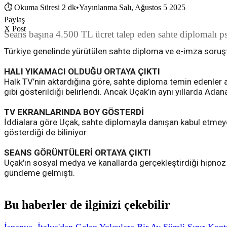
⏱
Okuma Süresi 2 dk
•
Yayınlanma Salı, Ağustos 5 2025
Paylaş
X Post
Seans başına 4.500 TL ücret talep eden sahte diplomalı p
Türkiye genelinde yürütülen sahte diploma ve e-imza soru
HALI YIKAMACI OLDUĞU ORTAYA ÇIKTI
Halk TV’nin aktardığına göre, sahte diploma temin edenler 
gibi gösterildiği belirlendi. Ancak Uçak’ın aynı yıllarda Ada
TV EKRANLARINDA BOY GÖSTERDİ
İddialara göre Uçak, sahte diplomayla danışan kabul etmeye b
gösterdiği de biliniyor.
SEANS GÖRÜNTÜLERİ ORTAYA ÇIKTI
Uçak'ın sosyal medya ve kanallarda gerçekleştirdiği hipnoz
gündeme gelmişti.
Bu haberler de ilginizi çekebilir
İspanya, İtalya'dan Gelen Yolculara Bir Ay Süreli Sınır Kont