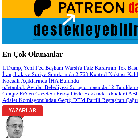
En Çok Okunanlar
Trump, Yeni Fed Başkanı Warsh'a Faiz Kararının Tek Başın
1
.
İran, Irak ve Suriye Sınırlarında 2.763 Kontrol Noktası Kaldı
Kocaali Açıklarında İHA Bulundu
İstanbul: Avcılar Belediyesi Soruşturmasında 12 Tutuklam
6
.
Cengiz Er'den Gazeteci Ersoy Dede Hakkında İddialar
ABD 
9
.
Adalet Komisyonu'ndan Geçti; DEM Partili Beştaş'tan Çağrı
YAZARLAR