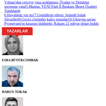
Yılmaz'dan çerçeve yasa açıklaması: Öcalan ve Demirtaş
sorusuna yanıt
5
.
Manisa: YENİ Parti İl Başkanı İlksen Özalper
Tutuklandı
6
.
Hayalimiz var mı?
7
.
Gönüllerin şifresi: Selam
8
.
Şafak
Süvarileri
9
.
Geçici çözümler kalıcı sorunlar
10
.
Ukrayna savaşı
Pyongyang'ın kasasını doldurdu: Rakam 22 milyar doları buldu
YAZARLAR
ESRA BÜYÜKCOMBAK
HARUN TOKAK