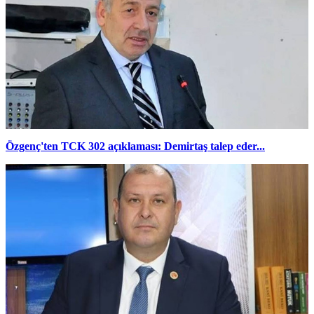
Özgenç'ten TCK 302 açıklaması: Demirtaş talep eder...