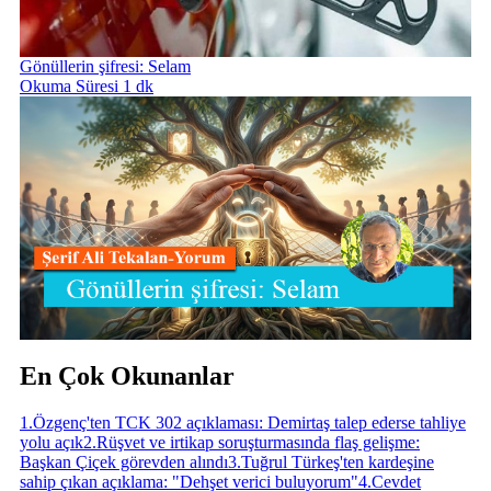
Gönüllerin şifresi: Selam
Okuma Süresi 1 dk
En Çok Okunanlar
1
.
Özgenç'ten TCK 302 açıklaması: Demirtaş talep ederse tahliye
yolu açık
2
.
Rüşvet ve irtikap soruşturmasında flaş gelişme:
Başkan Çiçek görevden alındı
3
.
Tuğrul Türkeş'ten kardeşine
sahip çıkan açıklama: "Dehşet verici buluyorum"
4
.
Cevdet