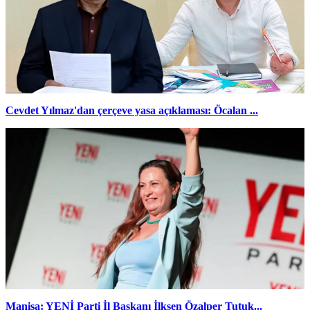
Cevdet Yılmaz'dan çerçeve yasa açıklaması: Öcalan ...
Manisa: YENİ Parti İl Başkanı İlksen Özalper Tutuk...