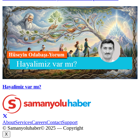
Hayalimiz var mı?
About
Services
Careers
Contact
Support
© Samanyoluhaber
© 2025 — Copyright
X