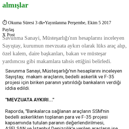
almışlar
⏱
Okuma Süresi 3 dk
•
Yayınlanma Perşembe, Ekim 5 2017
Paylaş
X Post
Savunma Sanayi, Müsteşarlığı'nın hesaplarını inceleyen
Sayıştay, kurumun mevzuata aykırı olarak lüks araç alıp,
özel kalem, daire başkanları, bakan ve müsteşar
yardımcısı gibi makamlara tahsis ettiğini belirledi.
Savunma Sanayi, Müsteşarlığı'nın hesaplarını inceleyen
Sayıştay, makam araçlarını, bedelli askerlik ve F-35
projesi için biriken paranın yatırıldığı bankaların verdiği
iddia edildi.
"MEVZUATA AYKIRI..."
Raporda, "Bankalarca sağlanan araçların SSM'nin
bedelli askerlikten toplanan para ve F-35 projesi
kapsamında tutulan paranın değerlendirilmesi,
ASELSAN ve İstanbul Denizcilik'e verilen araçların ise