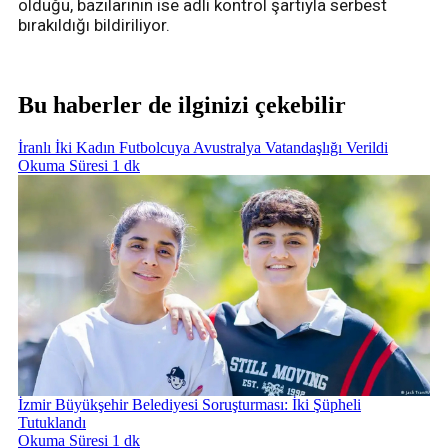
olduğu, bazılarının ise adli kontrol şartıyla serbest
bırakıldığı bildiriliyor.
Bu haberler de ilginizi çekebilir
İranlı İki Kadın Futbolcuya Avustralya Vatandaşlığı Verildi
Okuma Süresi 1 dk
İzmir Büyükşehir Belediyesi Soruşturması: İki Şüpheli
Tutuklandı
Okuma Süresi 1 dk