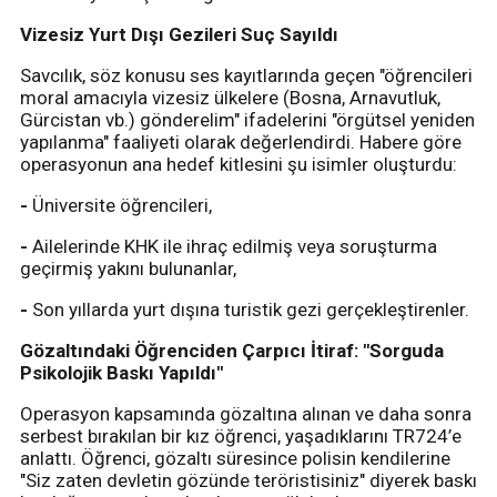
Vizesiz Yurt Dışı Gezileri Suç Sayıldı
Savcılık, söz konusu ses kayıtlarında geçen "öğrencileri
moral amacıyla vizesiz ülkelere (Bosna, Arnavutluk,
Gürcistan vb.) gönderelim" ifadelerini "örgütsel yeniden
yapılanma" faaliyeti olarak değerlendirdi. Habere göre
operasyonun ana hedef kitlesini şu isimler oluşturdu:
-
Üniversite öğrencileri,
-
Ailelerinde KHK ile ihraç edilmiş veya soruşturma
geçirmiş yakını bulunanlar,
-
Son yıllarda yurt dışına turistik gezi gerçekleştirenler.
Gözaltındaki Öğrenciden Çarpıcı İtiraf: "Sorguda
Psikolojik Baskı Yapıldı"
Operasyon kapsamında gözaltına alınan ve daha sonra
serbest bırakılan bir kız öğrenci, yaşadıklarını TR724’e
anlattı. Öğrenci, gözaltı süresince polisin kendilerine
"Siz zaten devletin gözünde teröristisiniz" diyerek baskı