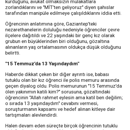
kurduğunu, avukat olmaksızın mülakatlara
zorlandıklarını ve "MİT’ten geliyoruz" diyen şahıslar
tarafından manipüle edilmeye çalışıldıklarını iddia etti.
Öğrencinin anlatımına göre, Gaziantep’teki
nezarethanelerin doluluğu nedeniyle öğrenciler çevre
ilçelere dağıtıldı ve 22 yaşındaki bir genç kız olarak
grubun en büyüklerinden biri olduğunu, gözaltına
alınanların yaş ortalamasının oldukça düşük olduğunu
belirtti.
"15 Temmuz’da 13 Yaşındaydım"
Haberde dikkat çeken bir diğer ayrıntı ise, babası
tutuklu olan bir kız öğrenci ile polis memuru arasında
geçen diyalog oldu. Polis memurunun "15 Temmuz'da
ölen yakınımın katili kim?" sorusuna, gözaltındaki
öğrencinin "Allah rahmet eylesin ama katil ben değilim;
o sırada 13 yaşındaydım" cevabını vermesi,
soruşturmanın kapsamı ve hedef alınan kitleye dair
tartışmaları alevlendirdi.
Halen devam eden süreçte birçok öğrencinin tutuklu