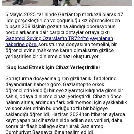
6 Mayıs 2025 tarihinde Gaziantep merkezli olarak 47
ilde gerçekleştirilen ve çoğunluğu kız öğrencilerden
oluşan 208 kişinin gözaltına alındığı operasyonun
perde arkasına dair çarpıcı detaylar ortaya çıktı.
Gazeteci Sevinç Özarslan’ın TR724’te yayınlanan
haberine göre,
soruşturma dosyasının temelini, bir
öğrenci evine mahkeme kararı olmaksızın gizlice
yerleştirilen bir dinleme cihazı oluşturuyor.
"Suç İcad Etmek İçin Cihaz Yerleştirdiler"
Soruşturma dosyasına giren gizli tanık ifadelerine
dayandırılan habere göre, Gaziantep’te erkek
öğrencilerin kaldığı bir eve ziyaretçi kılığında giren bir
şahıs, odaya dinleme cihazı yerleştirdi. Cihazın önce
halının altına, ardından fark edilmemesi için ayakkabılık
ve spor aletlerinin bulunduğu tozlu bir bölgeye
saklandığı öğrenildi. Haziran 2024’ten itibaren aylarca
kayıt yapan bu cihazdan elde edilen ses verileri, daha
sonra bir flash belleğe aktarılarak Gaziantep
Cumhuriyet Başsavcılığına teslim edildi.