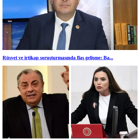
Rüşvet ve irtikap soruşturmasında flaş gelişme: Ba...