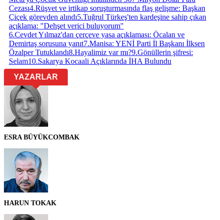
Cezası
4
.
Rüşvet ve irtikap soruşturmasında flaş gelişme: Başkan
Çiçek görevden alındı
5
.
Tuğrul Türkeş'ten kardeşine sahip çıkan
açıklama: "Dehşet verici buluyorum"
6
.
Cevdet Yılmaz'dan çerçeve yasa açıklaması: Öcalan ve
Demirtaş sorusuna yanıt
7
.
Manisa: YENİ Parti İl Başkanı İlksen
Özalper Tutuklandı
8
.
Hayalimiz var mı?
9
.
Gönüllerin şifresi:
Selam
10
.
Sakarya Kocaali Açıklarında İHA Bulundu
YAZARLAR
ESRA BÜYÜKCOMBAK
HARUN TOKAK