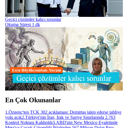
Geçici çözümler kalıcı sorunlar
Okuma Süresi 1 dk
En Çok Okunanlar
1
.
Özgenç'ten TCK 302 açıklaması: Demirtaş talep ederse tahliye
yolu açık
2
.
Türkiye'nin İran, Irak ve Suriye Sınırlarında 2.763
Kontrol Noktası Kaldırıldı
3
.
ABD'nin New Mexico Eyaletinde
Meta'ya Çocuk Güvenliği İhlalinden 567 Milyon Dolar Para