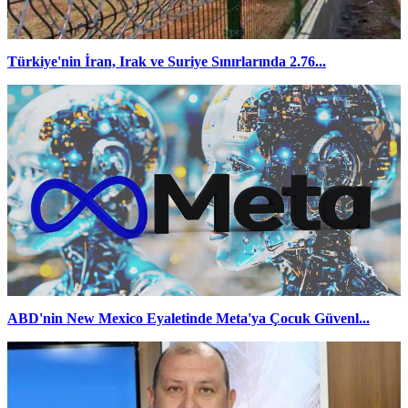
Türkiye'nin İran, Irak ve Suriye Sınırlarında 2.76...
ABD'nin New Mexico Eyaletinde Meta'ya Çocuk Güvenl...