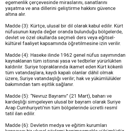
egemenlik çerçevesinde miraslarını, sanatlarını
yaşatma ve ana dillerini geliştirme hakkını güvence
altına alır.
Madde (3): Kürtçe, ulusal bir dil olarak kabul edilir. Kürt
nüfusunun kayda değer oranda bulunduğu bölgelerde,
devlet ve özel okullarda seçmeli ders veya eğitsel-
kültürel faaliyet kapsamında öğretilmesine izin verilir.
Madde (4): Haseke ilinde 1962 genel nüfus sayımından
kaynaklanan tüm istisnai yasa ve tedbirler yürürlükten
kaldırılır. Suriye topraklarında ikamet eden Kürt kökenli
tüm vatandaşlara, kaydı kapalı olanlar dâhil olmak
üzere, Suriye vatandaşlığı verilir; hak ve yükümlülükler
bakımından tam eşitlik sağlanır.
Madde (5): “Nevruz Bayramı” (21 Mart), baharı ve
kardeşliği simgeleyen ulusal bir bayram olarak Suriye
Arap Cumhuriyeti’nin tüm bölgelerinde ücretli resmî
tatil ilan edilir.
Madde (6): Devletin medya ve eğitim kurumları
kapsayıcı bir ulusal söylemi benimsemekle yükümlüdür.