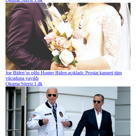
Joe Biden’ın oğlu Hunter Biden açıkladı: Prostat kanseri tüm
vücuduna yayıldı
Okuma Süresi 1 dk