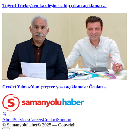
Tuğrul Türkeş'ten kardeşine sahip çıkan açıklama: ...
Cevdet Yılmaz'dan çerçeve yasa açıklaması: Öcalan ...
About
Services
Careers
Contact
Support
© Samanyoluhaber
© 2025 — Copyright