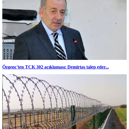
Özgenç'ten TCK 302 açıklaması: Demirtaş talep eder...