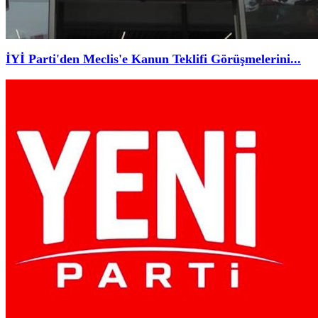
İYİ Parti'den Meclis'e Kanun Teklifi Görüşmelerini...