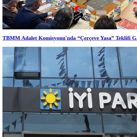
TBMM Adalet Komisyonu'nda “Çerçeve Yasa” Teklifi G.