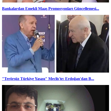
Bankalardan Emekli Maaş Promosyonları Güncellemesi...
"Terörsüz Türkiye Yasası" Meclis'te: Erdoğan'dan B...