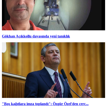
Gökhan Açıkkollu davasında yeni tanıklık
"Boş kağıtlara imza toplandı": Özgür Özel'den çerç...