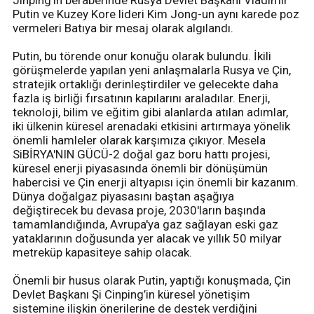
Jinping’in beraberinde Rusya Devlet Başkanı Vladimir
Putin ve Kuzey Kore lideri Kim Jong-un aynı karede poz
vermeleri Batıya bir mesaj olarak algılandı.
Putin, bu törende onur konuğu olarak bulundu. İkili
görüşmelerde yapılan yeni anlaşmalarla Rusya ve Çin,
stratejik ortaklığı derinleştirdiler ve gelecekte daha
fazla iş birliği fırsatının kapılarını araladılar. Enerji,
teknoloji, bilim ve eğitim gibi alanlarda atılan adımlar,
iki ülkenin küresel arenadaki etkisini artırmaya yönelik
önemli hamleler olarak karşımıza çıkıyor. Mesela
SiBİRYA'NIN GÜCÜ-2 doğal gaz boru hattı projesi,
küresel enerji piyasasında önemli bir dönüşümün
habercisi ve Çin enerji altyapısı için önemli bir kazanım.
Dünya doğalgaz piyasasını baştan aşağıya
değiştirecek bu devasa proje, 2030'ların başında
tamamlandığında, Avrupa'ya gaz sağlayan eski gaz
yataklarının doğusunda yer alacak ve yıllık 50 milyar
metreküp kapasiteye sahip olacak.
Önemli bir husus olarak Putin, yaptığı konuşmada, Çin
Devlet Başkanı Şi Cinping’in küresel yönetişim
sistemine ilişkin önerilerine de destek verdiğini