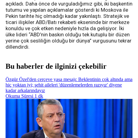
açıkladı. Daha önce de vurguladığımız gibi, iki başkentin
tutumu ve yapılan açıklamalar gösterdi ki Moskova ile
Pekin tarihte hiç olmadığı kadar yakınlaştı. Stratejik ve
ticari ilişkiler ABD/Batı rekabeti ekseninde bir merkeze
konuldu ve çok etken nedeniyle hızla da gelişiyor. İki
ülke lideri “ABD’nin baskın olduğu tek kutuplu bir düzen
yerine çok sesliliğin olduğu bir dünya” vurgusunu tekrar
dillendirdi.
Bu haberler de ilginizi çekebilir
Özgür Özel'den çerçeve yasa mesajı: Beklentinin çok altında ama
hiç yoktan iyi; şehit aileleri 'düzenlemelerden razıyız' diyene
kadar arkalarındayız
Okuma Süresi 1 dk