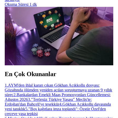
Okuma Süresi 1 dk
En Çok Okunanlar
1
.
AYM'den ihlal kararı çıkan Gökhan Açıkkollu dosyası:
Gözaltında ölümden yeniden açılan soruşturmaya uzanan 9 yıllık
süreç
2
.
Bankalardan Emekli Maaş Promosyonları Güncellemesi:
Ağustos 2026
3
.
"Terörsüz Türkiye Yasası" Meclis'te:
Erdoğan'dan Bahçeli'ye teşekkür
4
.
Gökhan Açıkkollu davasında
yeni tanıklık
5
.
"Boş kağıtlara imza toplandı": Özgür Özel'den
çerçeve yasa tepkisi