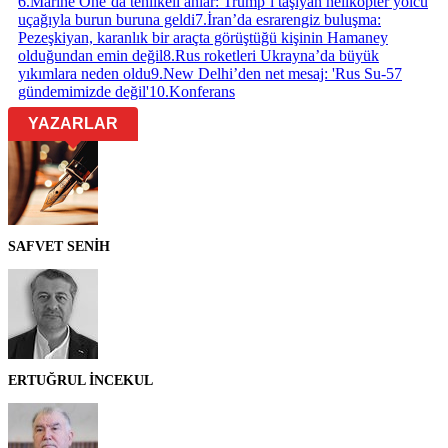
6
.
Marine One’da tehlikeli anlar: Trump’ı taşıyan helikopter yolcu
uçağıyla burun buruna geldi
7
.
İran’da esrarengiz buluşma:
Pezeşkiyan, karanlık bir araçta görüştüğü kişinin Hamaney
olduğundan emin değil
8
.
Rus roketleri Ukrayna’da büyük
yıkımlara neden oldu
9
.
New Delhi’den net mesaj: 'Rus Su-57
gündemimizde değil'
10
.
Konferans
YAZARLAR
SAFVET SENİH
ERTUĞRUL İNCEKUL