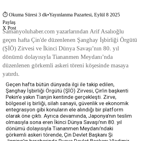
⏱
Okuma Süresi 3 dk
•
Yayınlanma Pazartesi, Eylül 8 2025
Paylaş
X Post
Samanyoluhaber.com yazarlarından Arif Asalıoğlu
geçen hafta Çin'de düzenlenen Şanghay İşbirliği Örgütü
(ŞİÖ) Zirvesi ve İkinci Dünya Savaşı’nın 80. yıl
dönümü dolayısıyla Tiananmen Meydanı’nda
düzenlenen görkemli askeri töreni köşesinde masaya
yatırdı.
Geçen hafta bütün dünyada ilgi ile takip edilen,
Şanghay İşbirliği Örgütü (ŞİÖ) Zirvesi, Çin’in başkenti
Pekin’e yakın Tianjin kentinde gerçekleşti. Zirve,
bölgesel iş birliği, silah sanayii, güvenlik ve ekonomik
entegrasyon gibi konuların ele alındığı bir platform
olarak öne çıktı. Ayrıca devamında, Japonya’nın teslim
olmasıyla sona eren İkinci Dünya Savaşı’nın 80. yıl
dönümü dolayısıyla Tiananmen Meydanı’ndaki
görkemli askeri törende, Çin Devlet Başkanı Şi