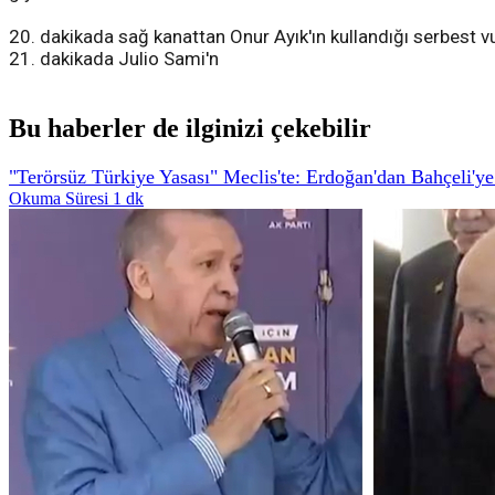
20. dakikada sağ kanattan Onur Ayık'ın kullandığı serbest v
21. dakikada Julio Sami'n
Bu haberler de ilginizi çekebilir
"Terörsüz Türkiye Yasası" Meclis'te: Erdoğan'dan Bahçeli'ye
Okuma Süresi 1 dk