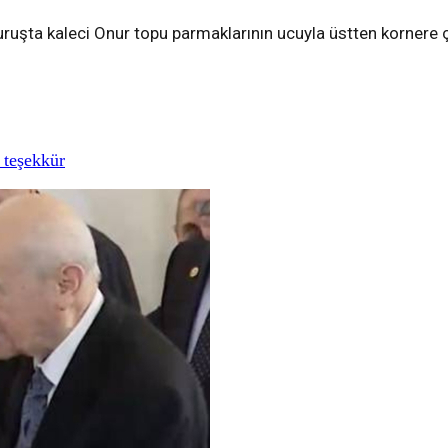
uruşta kaleci Onur topu parmaklarının ucuyla üstten kornere ç
 teşekkür