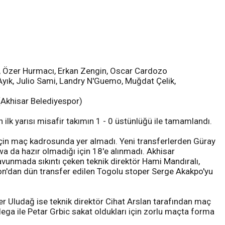
n, Özer Hurmacı, Erkan Zengin, Oscar Cardozo
yık, Julio Sami, Landry N'Guemo, Muğdat Çelik,
 (Akhisar Belediyespor)
lk yarısı misafir takımın 1 - 0 üstünlüğü ile tamamlandı.
için maç kadrosunda yer almadı. Yeni transferlerden Güray
 da hazır olmadığı için 18'e alınmadı. Akhisar
avunmada sıkıntı çeken teknik direktör Hami Mandıralı,
on'dan dün transfer edilen Togolu stoper Serge Akakpo'yu
r Uludağ ise teknik direktör Cihat Arslan tarafından maç
ega ile Petar Grbic sakat oldukları için zorlu maçta forma