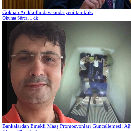
Gökhan Açıkkollu davasında yeni tanıklık:
Okuma Süresi 1 dk
Bankalardan Emekli Maaş Promosyonları Güncellemesi: Ağ