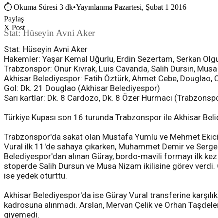
⏱
Okuma Süresi 3 dk
•
Yayınlanma Pazartesi, Şubat 1 2016
Paylaş
X Post
Stat: Hüseyin Avni Aker
Stat: Hüseyin Avni Aker
Hakemler: Yaşar Kemal Uğurlu, Erdin Sezertam, Serkan Ol
Trabzonspor: Onur Kıvrak, Luis Cavanda, Salih Dursin, Mus
Akhisar Belediyespor: Fatih Öztürk, Ahmet Cebe, Douglao, 
Gol: Dk. 21 Douglao (Akhisar Belediyespor)
Sarı kartlar: Dk. 8 Cardozo, Dk. 8 Özer Hurmacı (Trabzonspo
Türkiye Kupası son 16 turunda Trabzonspor ile Akhisar Beli
Trabzonspor'da sakat olan Mustafa Yumlu ve Mehmet Ekici, 
Vural ilk 11'de sahaya çıkarken, Muhammet Demir ve Serge 
Belediyespor'dan alınan Güray, bordo-mavili formayı ilk kez
stoperde Salih Dursun ve Musa Nizam ikilisine görev verdi
ise yedek oturttu.
Akhisar Belediyespor'da ise Güray Vural transferine karşıl
kadrosuna alınmadı. Arslan, Mervan Çelik ve Orhan Taşdelen'
giyemedi.