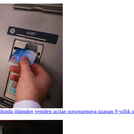
ltında ölümden yeniden açılan soruşturmaya uzanan 9 yıllık 