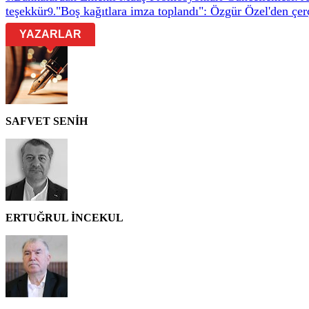
teşekkür
"Boş kağıtlara imza toplandı": Özgür Özel'den çer
9
.
YAZARLAR
SAFVET SENİH
ERTUĞRUL İNCEKUL