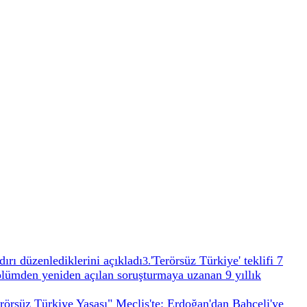
dırı düzenlediklerini açıkladı
'Terörsüz Türkiye' teklifi 7
3
.
ölümden yeniden açılan soruşturmaya uzanan 9 yıllık
rörsüz Türkiye Yasası" Meclis'te: Erdoğan'dan Bahçeli'ye