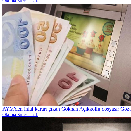
Okuma Süresi 1 dk
AYM'den ihlal kararı çıkan Gökhan Açıkkollu dosyası: Göza
Okuma Süresi 1 dk