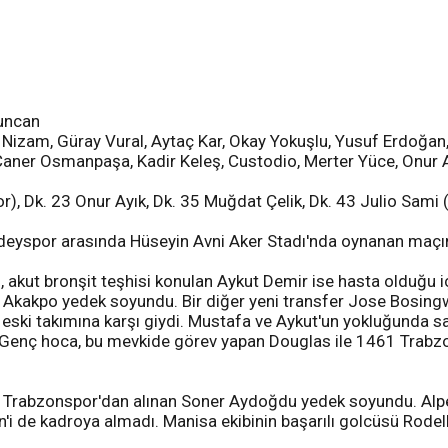
guncan
a Nizam, Güray Vural, Aytaç Kar, Okay Yokuşlu, Yusuf Erdoğa
Caner Osmanpaşa, Kadir Keleş, Custodio, Merter Yüce, Onur A
r), Dk. 23 Onur Ayık, Dk. 35 Muğdat Çelik, Dk. 43 Julio Sami
deyspor arasında Hüseyin Avni Aker Stadı'nda oynanan maçın i
akut bronşit teşhisi konulan Aykut Demir ise hasta olduğu 
Akakpo yedek soyundu. Bir diğer yeni transfer Jose Bosingwa
 eski takımına karşı giydi. Mustafa ve Aykut'un yokluğunda s
. Genç hoca, bu mevkide görev yapan Douglas ile 1461 Trabz
ık Trabzonspor'dan alınan Soner Aydoğdu yedek soyundu. Alpe
i de kadroya almadı. Manisa ekibinin başarılı golcüsü Rodell