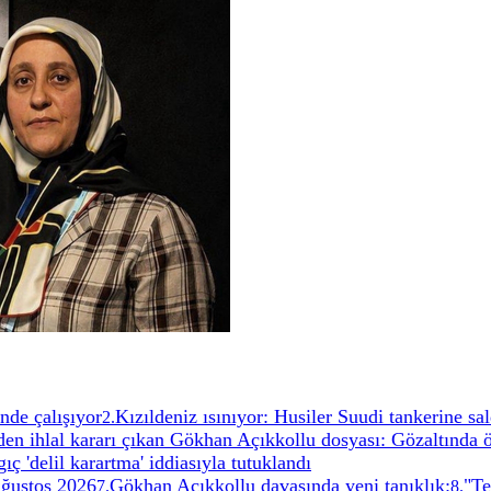
nde çalışıyor
Kızıldeniz ısınıyor: Husiler Suudi tankerine sal
2
.
n ihlal kararı çıkan Gökhan Açıkkollu dosyası: Gözaltında 
ç 'delil karartma' iddiasıyla tutuklandı
ğustos 2026
Gökhan Açıkkollu davasında yeni tanıklık:
"Te
7
.
8
.