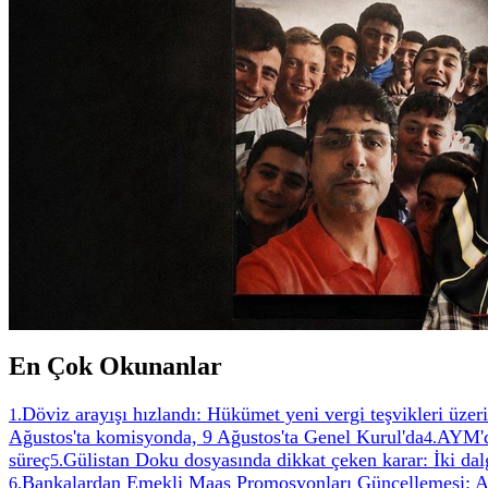
En Çok Okunanlar
Döviz arayışı hızlandı: Hükümet yeni vergi teşvikleri üzeri
1
.
Ağustos'ta komisyonda, 9 Ağustos'ta Genel Kurul'da
AYM'de
4
.
süreç
Gülistan Doku dosyasında dikkat çeken karar: İki dalgı
5
.
Bankalardan Emekli Maaş Promosyonları Güncellemesi: A
6
.