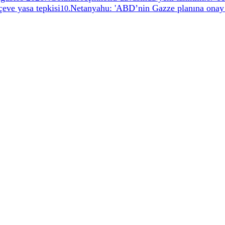
çeve yasa tepkisi
Netanyahu: 'ABD’nin Gazze planına onay
10
.