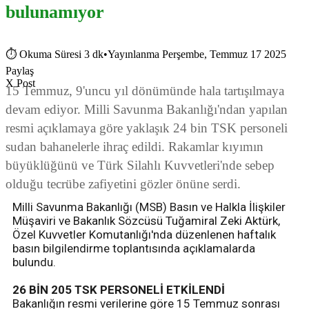
bulunamıyor
⏱
Okuma Süresi 3 dk
•
Yayınlanma Perşembe, Temmuz 17 2025
Paylaş
X Post
15 Temmuz, 9'uncu yıl dönümünde hala tartışılmaya
devam ediyor. Milli Savunma Bakanlığı'ndan yapılan
resmi açıklamaya göre yaklaşık 24 bin TSK personeli
sudan bahanelerle ihraç edildi. Rakamlar kıyımın
büyüklüğünü ve Türk Silahlı Kuvvetleri'nde sebep
olduğu tecrübe zafiyetini gözler önüne serdi.
Milli Savunma Bakanlığı (MSB) Basın ve Halkla İlişkiler
Müşaviri ve Bakanlık Sözcüsü Tuğamiral Zeki Aktürk,
Özel Kuvvetler Komutanlığı'nda düzenlenen haftalık
basın bilgilendirme toplantısında açıklamalarda
bulundu.
26 BİN 205 TSK PERSONELİ ETKİLENDİ
Bakanlığın resmi verilerine göre 15 Temmuz sonrası