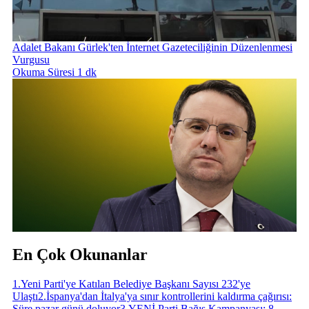
Adalet Bakanı Gürlek'ten İnternet Gazeteciliğinin Düzenlenmesi
Vurgusu
Okuma Süresi 1 dk
En Çok Okunanlar
1
.
Yeni Parti'ye Katılan Belediye Başkanı Sayısı 232'ye
Ulaştı
2
.
İspanya'dan İtalya'ya sınır kontrollerini kaldırma çağırısı:
Süre pazar günü doluyor
3
.
YENİ Parti Bağış Kampanyası: 8