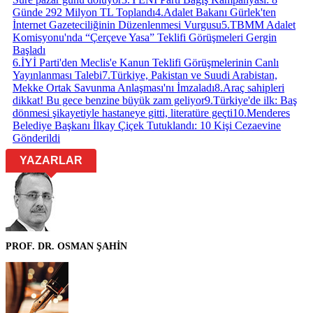
Günde 292 Milyon TL Toplandı
4
.
Adalet Bakanı Gürlek'ten
İnternet Gazeteciliğinin Düzenlenmesi Vurgusu
5
.
TBMM Adalet
Komisyonu'nda “Çerçeve Yasa” Teklifi Görüşmeleri Gergin
Başladı
6
.
İYİ Parti'den Meclis'e Kanun Teklifi Görüşmelerinin Canlı
Yayınlanması Talebi
7
.
Türkiye, Pakistan ve Suudi Arabistan,
Mekke Ortak Savunma Anlaşması'nı İmzaladı
8
.
Araç sahipleri
dikkat! Bu gece benzine büyük zam geliyor
9
.
Türkiye'de ilk: Baş
dönmesi şikayetiyle hastaneye gitti, literatüre geçti
10
.
Menderes
Belediye Başkanı İlkay Çiçek Tutuklandı: 10 Kişi Cezaevine
Gönderildi
YAZARLAR
PROF. DR. OSMAN ŞAHİN