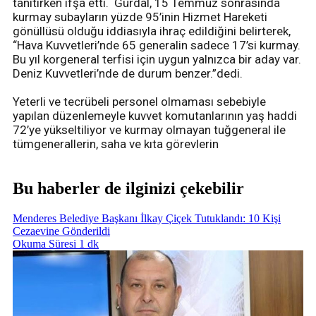
tanıtırken ifşa etti. Gürdal, 15 Temmuz sonrasında
kurmay subayların yüzde 95’inin Hizmet Hareketi
gönüllüsü olduğu iddiasıyla ihraç edildiğini belirterek,
“Hava Kuvvetleri’nde 65 generalin sadece 17’si kurmay.
Bu yıl korgeneral terfisi için uygun yalnızca bir aday var.
Deniz Kuvvetleri’nde de durum benzer.”dedi.
Yeterli ve tecrübeli personel olmaması sebebiyle
yapılan düzenlemeyle kuvvet komutanlarının yaş haddi
72’ye yükseltiliyor ve kurmay olmayan tuğgeneral ile
tümgenerallerin, saha ve kıta görevlerin
Bu haberler de ilginizi çekebilir
Menderes Belediye Başkanı İlkay Çiçek Tutuklandı: 10 Kişi
Cezaevine Gönderildi
Okuma Süresi 1 dk