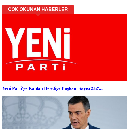
ÇOK OKUNAN HABERLER
Yeni Parti'ye Katılan Belediye Başkanı Sayısı 232'...