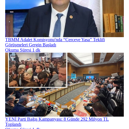
TBMM Adalet Komisyonu'nda “Çerçeve Yasa” Teklifi
Görüşmeleri Gergin Başladı
Okuma Süresi 1 dk
YENİ Parti Bağış Kampanyası: 8 Günde 292 Milyon TL
Toplandı