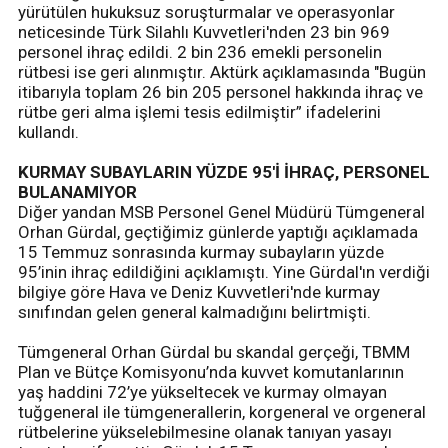
yürütülen hukuksuz soruşturmalar ve operasyonlar
neticesinde Türk Silahlı Kuvvetleri'nden 23 bin 969
personel ihraç edildi. 2 bin 236 emekli personelin
rütbesi ise geri alınmıştır. Aktürk açıklamasında "Bugün
itibarıyla toplam 26 bin 205 personel hakkında ihraç ve
rütbe geri alma işlemi tesis edilmiştir” ifadelerini
kullandı.
KURMAY SUBAYLARIN YÜZDE 95'İ İHRAÇ, PERSONEL
BULANAMIYOR
Diğer yandan MSB Personel Genel Müdürü Tümgeneral
Orhan Gürdal, geçtiğimiz günlerde yaptığı açıklamada
15 Temmuz sonrasında kurmay subayların yüzde
95’inin ihraç edildiğini açıklamıştı. Yine Gürdal'ın verdiği
bilgiye göre Hava ve Deniz Kuvvetleri'nde kurmay
sınıfından gelen general kalmadığını belirtmişti.
Tümgeneral Orhan Gürdal bu skandal gerçeği, TBMM
Plan ve Bütçe Komisyonu’nda kuvvet komutanlarının
yaş haddini 72’ye yükseltecek ve kurmay olmayan
tuğgeneral ile tümgenerallerin, korgeneral ve orgeneral
rütbelerine yükselebilmesine olanak tanıyan yasayı