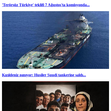
'Terörsüz Türkiye' teklifi 7 Ağustos'ta komisyonda...
Kızıldeniz ısınıyor: Husiler Suudi tankerine saldı...