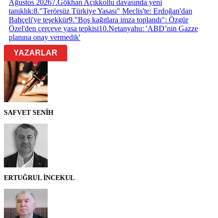
Ağustos 2026
7
.
Gökhan Açıkkollu davasında yeni
tanıklık:
8
.
"Terörsüz Türkiye Yasası" Meclis'te: Erdoğan'dan
Bahçeli'ye teşekkür
9
.
"Boş kağıtlara imza toplandı": Özgür
Özel'den çerçeve yasa tepkisi
10
.
Netanyahu: 'ABD’nin Gazze
planına onay vermedik'
YAZARLAR
SAFVET SENİH
ERTUĞRUL İNCEKUL