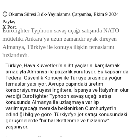
⏱
Okuma Süresi 3 dk
•
Yayınlanma Çarşamba, Ekim 9 2024
Paylaş
X Post
Eurofighter Typhoon savaş uçağı satışında NATO
müttefiki Ankara’ya uzun zamandır ayak direyen
Almanya, Türkiye ile konuya ilişkin temaslarını
hızlandırdı.
Türkiye, Hava Kuvvetleri’nin ihtiyaçlarını karşılamak
amacıyla Almanya ile pazarlık yürütüyor. Bu kapsamda
Federal Güvenlik Konseyi ile Türkiye arasında yoğun
temaslar yapılıyor. Avrupa çapındaki üretim
konsorsiyumu üyesi İngiltere, İspanya ve İtalya’nın olur
verdiği Eurofighter Typhoon savaş uçağı satışı
konusunda Almanya ile uzlaşmaya varılıp
varılmayacağı merakla beklenirken Cumhuriyet’in
edindiği bilgiye göre Türkiye’ye jet satışı konusundaki
görüşmelerde “bir hareketlenme ve hızlanma”
yaşanıyor.