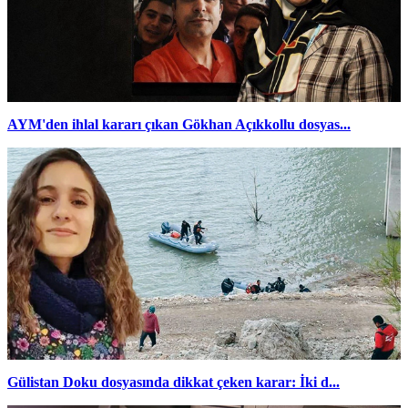
AYM'den ihlal kararı çıkan Gökhan Açıkkollu dosyas...
Gülistan Doku dosyasında dikkat çeken karar: İki d...