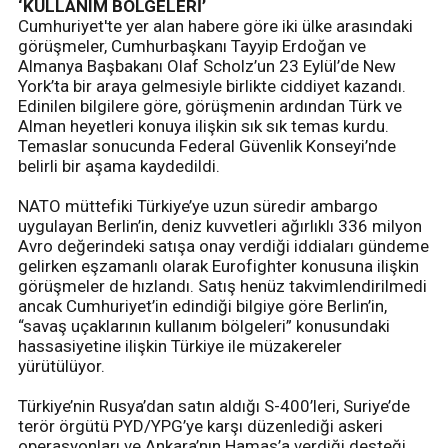
‘KULLANIM BÖLGELERİ’
Cumhuriyet'te yer alan habere göre iki ülke arasındaki
görüşmeler, Cumhurbaşkanı Tayyip Erdoğan ve
Almanya Başbakanı Olaf Scholz’un 23 Eylül’de New
York’ta bir araya gelmesiyle birlikte ciddiyet kazandı.
Edinilen bilgilere göre, görüşmenin ardından Türk ve
Alman heyetleri konuya ilişkin sık sık temas kurdu.
Temaslar sonucunda Federal Güvenlik Konseyi’nde
belirli bir aşama kaydedildi.
NATO müttefiki Türkiye’ye uzun süredir ambargo
uygulayan Berlin’in, deniz kuvvetleri ağırlıklı 336 milyon
Avro değerindeki satışa onay verdiği iddiaları gündeme
gelirken eşzamanlı olarak Eurofighter konusuna ilişkin
görüşmeler de hızlandı. Satış henüz takvimlendirilmedi
ancak Cumhuriyet’in edindiği bilgiye göre Berlin’in,
“savaş uçaklarının kullanım bölgeleri” konusundaki
hassasiyetine ilişkin Türkiye ile müzakereler
yürütülüyor.
Türkiye’nin Rusya’dan satın aldığı S-400’leri, Suriye’de
terör örgütü PYD/YPG’ye karşı düzenlediği askeri
operasyonları ve Ankara’nın Hamas’a verdiği desteği