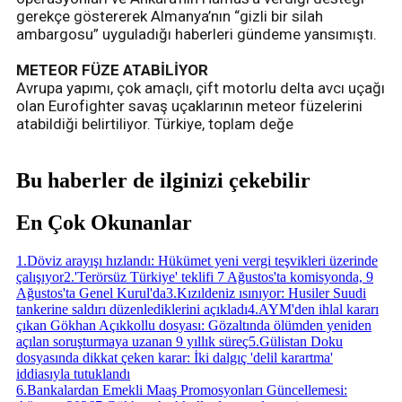
gerekçe göstererek Almanya’nın “gizli bir silah
ambargosu” uyguladığı haberleri gündeme yansımıştı.
METEOR FÜZE ATABİLİYOR
Avrupa yapımı, çok amaçlı, çift motorlu delta avcı uçağı
olan Eurofighter savaş uçaklarının meteor füzelerini
atabildiği belirtiliyor. Türkiye, toplam değe
Bu haberler de ilginizi çekebilir
En Çok Okunanlar
1
.
Döviz arayışı hızlandı: Hükümet yeni vergi teşvikleri üzerinde
çalışıyor
2
.
'Terörsüz Türkiye' teklifi 7 Ağustos'ta komisyonda, 9
Ağustos'ta Genel Kurul'da
3
.
Kızıldeniz ısınıyor: Husiler Suudi
tankerine saldırı düzenlediklerini açıkladı
4
.
AYM'den ihlal kararı
çıkan Gökhan Açıkkollu dosyası: Gözaltında ölümden yeniden
açılan soruşturmaya uzanan 9 yıllık süreç
5
.
Gülistan Doku
dosyasında dikkat çeken karar: İki dalgıç 'delil karartma'
iddiasıyla tutuklandı
6
.
Bankalardan Emekli Maaş Promosyonları Güncellemesi: