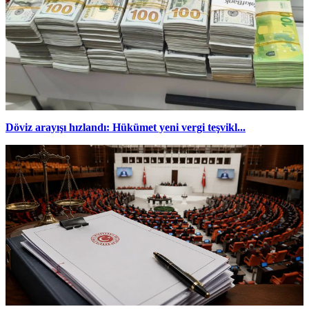
Döviz arayışı hızlandı: Hükümet yeni vergi teşvikl...