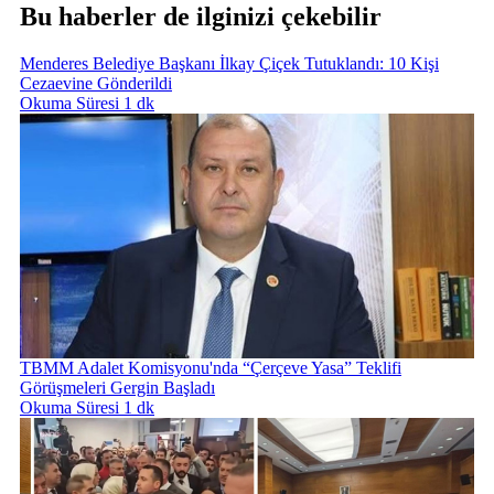
Bu haberler de ilginizi çekebilir
Menderes Belediye Başkanı İlkay Çiçek Tutuklandı: 10 Kişi
Cezaevine Gönderildi
Okuma Süresi 1 dk
TBMM Adalet Komisyonu'nda “Çerçeve Yasa” Teklifi
Görüşmeleri Gergin Başladı
Okuma Süresi 1 dk