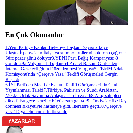
En Çok Okunanlar
1
.
Yeni Parti'ye Katılan Belediye Başkanı Sayısı 232'ye
Ulaştı
2
.
İspanya'dan İtalya'ya sınır kontrollerini kaldırma çağırısı:
Süre pazar günü doluyor
3
.
YENİ Parti Bağış Kampanyası: 8
Günde 292 Milyon TL Toplandı
4
.
Adalet Bakanı Gürlek'ten
İnternet Gazeteciliğinin Düzenlenmesi Vurgusu
5
.
TBMM Adalet
Komisyonu'nda “Çerçeve Yasa” Teklifi Görüşmeleri Gergin
Başladı
6
.
İYİ Parti'den Meclis'e Kanun Teklifi Görüşmelerinin Canlı
Yayınlanması Talebi
7
.
Türkiye, Pakistan ve Suudi Arabistan,
Mekke Ortak Savunma Anlaşması'nı İmzaladı
8
.
Araç sahipleri
dikkat! Bu gece benzine büyük zam geliyor
9
.
Türkiye'de ilk: Baş
dönmesi şikayetiyle hastaneye gitti, literatüre geçti
10
.
‘Çerçeve
yasa’ Diyanetin cuma hutbesinde
YAZARLAR