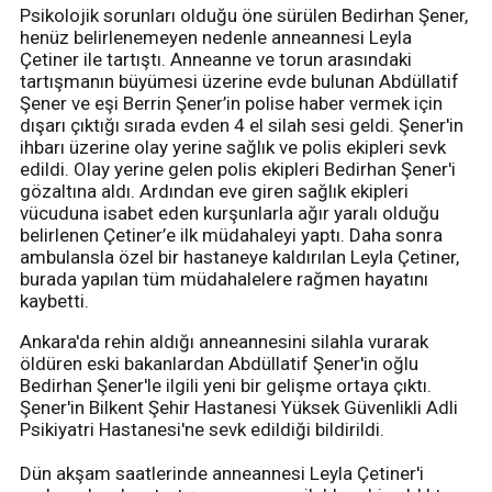
Psikolojik sorunları olduğu öne sürülen Bedirhan Şener,
henüz belirlenemeyen nedenle anneannesi Leyla
Çetiner ile tartıştı. Anneanne ve torun arasındaki
tartışmanın büyümesi üzerine evde bulunan Abdüllatif
Şener ve eşi Berrin Şener’in polise haber vermek için
dışarı çıktığı sırada evden 4 el silah sesi geldi. Şener'in
ihbarı üzerine olay yerine sağlık ve polis ekipleri sevk
edildi. Olay yerine gelen polis ekipleri Bedirhan Şener'i
gözaltına aldı. Ardından eve giren sağlık ekipleri
vücuduna isabet eden kurşunlarla ağır yaralı olduğu
belirlenen Çetiner’e ilk müdahaleyi yaptı. Daha sonra
ambulansla özel bir hastaneye kaldırılan Leyla Çetiner,
burada yapılan tüm müdahalelere rağmen hayatını
kaybetti.
Ankara'da rehin aldığı anneannesini silahla vurarak
öldüren eski bakanlardan Abdüllatif Şener'in oğlu
Bedirhan Şener'le ilgili yeni bir gelişme ortaya çıktı.
Şener'in Bilkent Şehir Hastanesi Yüksek Güvenlikli Adli
Psikiyatri Hastanesi'ne sevk edildiği bildirildi.
Dün akşam saatlerinde anneannesi Leyla Çetiner'i