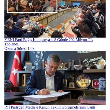
YENİ Parti Bağış Kampanyası: 8 Günde 292 Milyon TL
Toplandı
Okuma Süresi 1 dk
İYİ Parti'den Meclis'e Kanun Teklifi Görüşmelerinin Canlı