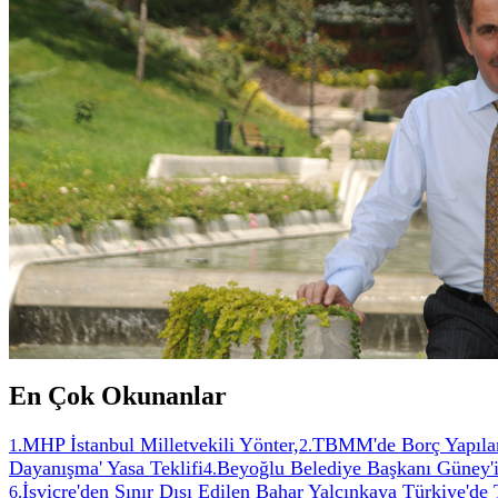
En Çok Okunanlar
MHP İstanbul Milletvekili Yönter,
TBMM'de Borç Yapıland
1
.
2
.
Dayanışma' Yasa Teklifi
Beyoğlu Belediye Başkanı Güney'in
4
.
İsviçre'den Sınır Dışı Edilen Bahar Yalçınkaya Türkiye'de
6
.