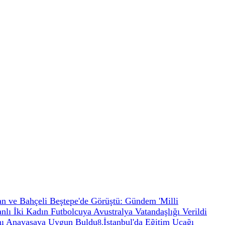
n ve Bahçeli Beştepe'de Görüştü: Gündem 'Milli
anlı İki Kadın Futbolcuya Avustralya Vatandaşlığı Verildi
nı Anayasaya Uygun Buldu
İstanbul'da Eğitim Uçağı
8
.