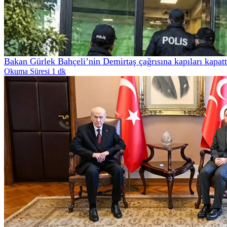
Bakan Gürlek Bahçeli’nin Demirtaş çağrısına kapıları kapatt
Okuma Süresi 1 dk