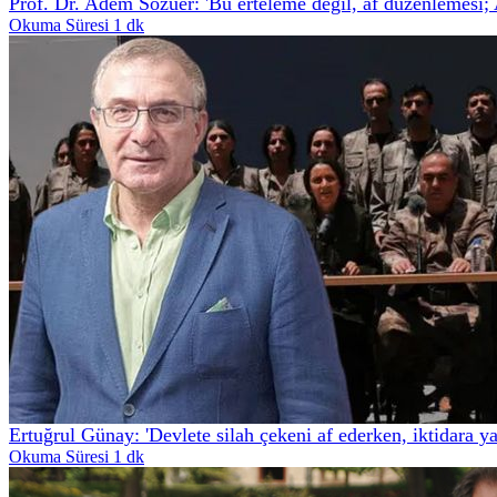
Prof. Dr. Adem Sözüer: 'Bu erteleme değil, af düzenlemesi; 
Okuma Süresi 1 dk
Ertuğrul Günay: 'Devlete silah çekeni af ederken, iktidara y
Okuma Süresi 1 dk