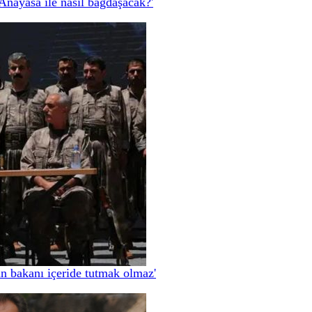
Anayasa ile nasıl bağdaşacak?'
an bakanı içeride tutmak olmaz'