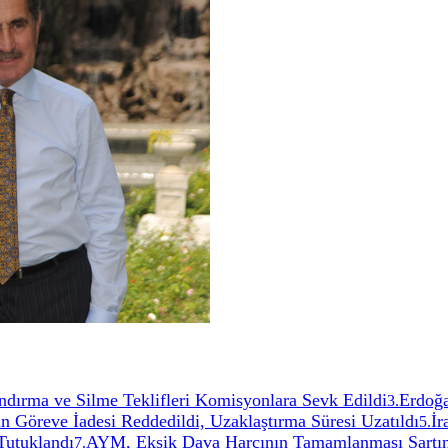
ırma ve Silme Teklifleri Komisyonlara Sevk Edildi
Erdoğa
3
.
 Göreve İadesi Reddedildi, Uzaklaştırma Süresi Uzatıldı
İr
5
.
 Tutuklandı
AYM, Eksik Dava Harcının Tamamlanması Şartı
7
.