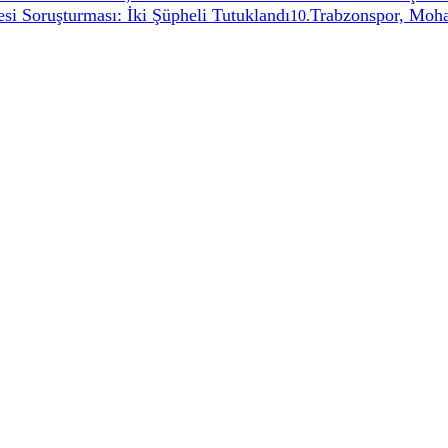
si Soruşturması: İki Şüpheli Tutuklandı
Trabzonspor, Moham
10
.