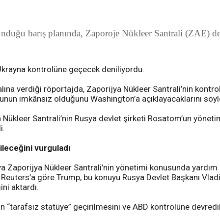
nduğu barış planında, Zaporoje Nükleer Santrali (ZAE) de
Ukrayna kontrolüne geçecek deniliyordu.
na verdiği röportajda, Zaporijya Nükleer Santrali’nin kontro
 bunun imkânsız olduğunu Washington’a açıklayacaklarını söyl
jya Nükleer Santrali’nin Rusya devlet şirketi Rosatom’un yöne
i.
ileceğini vurguladı
a Zaporijya Nükleer Santrali’nin yönetimi konusunda yardım ö
ti. Reuters’a göre Trump, bu konuyu Rusya Devlet Başkanı Vladi
ini aktardı.
n “tarafsız statüye” geçirilmesini ve ABD kontrolüne devredi