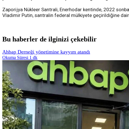
Zaporijya Nükleer Santrali, Enerhodar kentinde, 2022 son
Vladimir Putin, santralin federal mülkiyete geçirildiğine da
Bu haberler de ilginizi çekebilir
Ahbap Derneği yönetimine kayyım atandı
Okuma Süresi 1 dk