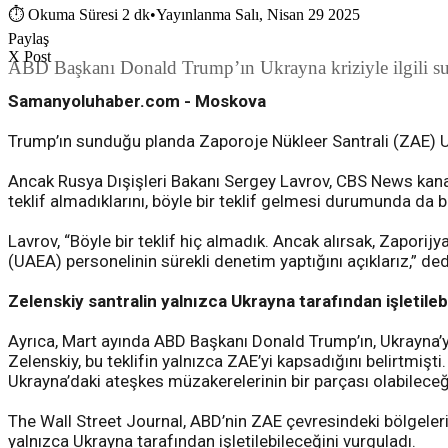
⏱
Okuma Süresi 2 dk
•
Yayınlanma Salı, Nisan 29 2025
Paylaş
X Post
ABD Başkanı Donald Trump’ın Ukrayna kriziyle ilgili su
Samanyoluhaber.com - Moskova
Trump’ın sunduğu planda Zaporoje Nükleer Santrali (ZAE) 
Ancak Rusya Dışişleri Bakanı Sergey Lavrov, CBS News kanalı
teklif almadıklarını, böyle bir teklif gelmesi durumunda da
Lavrov, “Böyle bir teklif hiç almadık. Ancak alırsak, Zapori
(UAEA) personelinin sürekli denetim yaptığını açıklarız,” ded
Zelenskiy santralin yalnızca Ukrayna tarafından işletileb
Ayrıca, Mart ayında ABD Başkanı Donald Trump’ın, Ukrayna’y
Zelenskiy, bu teklifin yalnızca ZAE’yi kapsadığını belirtmiş
Ukrayna’daki ateşkes müzakerelerinin bir parçası olabileceğ
The Wall Street Journal, ABD’nin ZAE çevresindeki bölgeleri
yalnızca Ukrayna tarafından işletilebileceğini vurguladı.