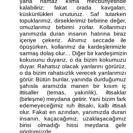
yana namaz kılma mecburiyetinde 
kalabiliriz; fakat orada kavgaları, 
küskünlükleri unuturuz. Saf tutarken 
topuklarımız, dirseklerimiz birbirine değer, 
omuzlarımız birbirini zorlar. Kollarımızı 
yanımızda duran insanın hatırına biraz 
içeriye çekeriz. Alnımız seccade ile 
öpüşürken, kollarımız da kardeşlerimizle 
sarmaş dolaş olur… Diğer bir kardeşimizin 
kokusunu duyarız, o da bizim kokumuzu 
duyar. Rahatsız olacak yanlarını görürüz, 
o da bizim rahatsızlık verecek yanlarımızı 
görür. Bütün bunlar, yanında durduğumuz 
şahısla aramızda manen bir kısım iç 
ittisaller (temas, yakınlık), iltisaklar 
(birleşme) meydana getirir. Yani bizim fark 
edemeyeceğimiz ruh iltisakı, kalb ittisali 
olur. Fakat en azından, yanımızda duran 
insanın, kaçacağımız, uzaklaşacağımız 
birisi olmadığı hissi meydana gelir 
gönlümüzde.