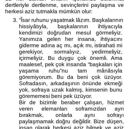
dertleriyle dertlenme, sevinçlerini paylaşma ve 
herkesi aziz tutmakla mümkün olur:  
“Îsar ruhunu yaşatmak lâzım. Başkalarının 
hissiyâtıyla, başkalarının ihtiyacıyla 
kendimizi doğrudan mesul görmeliyiz. 
Yanımıza gelen her insana, ihtiyacını 
giderme adına aç mı, açık mı, istirahati mi 
gerekiyor, sormalıyız, yedirmeliyiz, 
içirmeliyiz. Bu duygu çok önemli. Ama 
maalesef, pek çok insanda “başkaları için 
yaşama ruhu”nu tam mânâsıyla 
göremiyorum. Bu da beni çok üzüyor. 
Sofradasın, arkadaşının önünde ekmeği 
yok, sofraya uzak kalmış, kimsenin bunu 
görememesi beni pek üzüyor.
Bir de bizimle beraber çalışan, hizmet 
veren elemanları soframızdan ayrı 
bırakmak, onlarla aynı sofrayı 
paylaşmamak doğru değildir. Bize düşen, 
insan olarak herkesi aziz bilmek ve aziz 