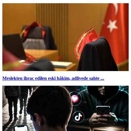
Meslekten ihraç edilen eski hâkim, adliyede sahte ...