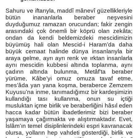
Sahuru ve iftarıyla, maddî mânevî güzellikleriyle
bütün inananlarla beraber neşvesini
duyduğumuz ramazan orucundan; fakir zengin
arasındaki çok önemli bir köprü olan zekâta;
ondan da kendi beldemizdeki mescidimizin
büyümüş hali olan Mescid-i Haram’da daha
büyük cemaat halinde dünya insanlarıyla bir
araya gelme, ayrı ayrı renk ve ırktan insanlarla
aynı mescidin kubbesi altında toplanma, aynı
çadırın altında bulunma, Metâf’ta beraber
yürüme, Kâbe’yi omuz omuza tavaf etme,
mes’âda yan yana koşma, beraberce Zemzem
Kuyusu’na inme, tanımadığımız bir kardeşimizin
kullandığı tası kullanma, onun su içtiği
musluktan içme birlik ve beraberliğini hâsıl eden
hacca kadar bütün ibadetlerimiz bizi beraber
yaşamaya çağırmakta ve alıştırmaktadır. Evet,
İslâm’ın temel disiplinlerindeki espri kavranacak
olursa, yolların hep vahdeti gösterdiği, birlik ve