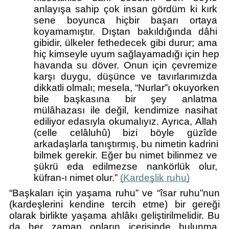
anlayışa sahip çok insan gördüm ki kırk 
sene boyunca hiçbir başarı ortaya 
koyamamıştır. Dıştan bakıldığında dâhi 
gibidir, ülkeler fethedecek gibi durur; ama 
hiç kimseyle uyum sağlayamadığı için hep 
havanda su döver. Onun için çevremize 
karşı duygu, düşünce ve tavırlarımızda 
dikkatli olmalı; mesela, “Nurlar”ı okuyorken 
bile başkasına bir şey anlatma 
mülâhazası ile değil, kendimize nasihat 
ediliyor edasıyla okumalıyız. Ayrıca, Allah 
(celle celâluhû) bizi böyle güzîde 
arkadaşlarla tanıştırmış, bu nimetin kadrini 
bilmek gerekir. Eğer bu nimet bilinmez ve 
şükrü eda edilmezse nankörlük olur, 
küfran-ı nimet olur.” 
(Kardeşlik ruhu)
“Başkaları için yaşama ruhu” ve “îsar ruhu”nun 
(kardeşlerini kendine tercih etme) bir gereği 
olarak birlikte yaşama ahlâkı geliştirilmelidir. Bu 
da her zaman onların içerisinde bulunma, 