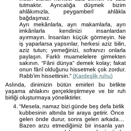
tutmaktır. Ayrıcalığa düşmek bizim 
ahlâkımızla, peygamberî ahlâkla 
bağdaşmaz.
Ayrı mekânlarla, ayrı makamlarla, ayrı 
imkânlarla kendinizi insanlardan 
ayırmayın. İnsanları küçük görmeyin. Ne 
iş yaparlarsa yapsınlar, herkesi aziz bilin, 
aziz tutun; yemeğinizi, sofranızı onlarla 
paylaşın. Farklı muamelelere girmekten 
sakının. “Fâni dünya” demek kolay; fakat 
onun fânî olduğunu hissetmek çok zordur. 
Rabb’im hissettirsin.” 
(Kardeşlik ruhu)
Aslında, dinimizin bütün emirleri bu birlikte 
yaşama ahlakını gerçekleştirmeye ve bir ruh 
birliği oluşturmaya yöneliktirler.
“Mesela, namaz bizi günde beş defa birlik 
kubbesinin altında bir araya getirir. Önce 
gelen önde durur, sonra gelen arkada… 
Bazen arzu etmediğimiz bir insanla yan 