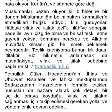
hata oluyor, Kur’ân’a ve sünnete göre değil.
Müslümanlar bazen oluyor ki; birbirlerine bir 
dönem Müslümanlığın belini büken Karmatîler’e 
etmedikleri buğzu ediyor, kini güdüyorlar. 
Hâlbuki vifak ve ittifak tevfîk-i ilâhîye sebeptir. 
İrade ile, aynı çizgide olma ve bir saf teşkil etme 
gayreti yoksa, semanın bereketi ve Allah’ın 
muvaffak kılması gibi bir nimeti beklemek 
beyhûdedir. Tevfik isteniyorsa bunun fiili duası 
ittifaktır. Biz hikmetini anlamasak da 
muvaffakiyet, vifak ve ittifak sebebine 
bağlanmıştır.” 
(Kardeşlik ruhu)
Fethullah Gülen Hocaefendi’nin, İhlas ve 
Uhuvvet Risaleleri ve lahika mektuplarında 
Bediüzzaman Hazretlerinin formüle ettikleri 
hususları da nazara alarak çok detaylı bir 
işçilikle ortaya koyduğu, vifak ve ittifakın 
sağlanması için takip edilmesi gereken yollar ve 
yöntemler ile devam edelim…