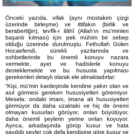
Önceki yazıda, vifak (aynı müstakim çizgi 
üzerinde birleşme) ve ittifakın (birlik ve 
beraberliğin), tevfîk-i ilâhî (Allah’ın mü’minleri 
başarılı kılması) için pek mühim bir sebep 
olduğu üzerinde durulmuştu. Fethullah Gülen 
Hocaefendi, sürekli yazılarında ve 
sohbetlerinde bu önemli konuyu nazara 
vermekte, ayet ve hadislerle konuyu 
desteklemekte ve bu hususta yapılması 
gerekenleri detaylı olarak ele almaktadırlar:
“Kişi, mü’min kardeşinde kendine yakın olan ve 
asıl görmesi gereken hususiyetleri göremiyor. 
Mesela; ondaki imanı, imana ait hususiyetleri 
görmüyor da daha uzaktaki ve hiç de önemi 
olmayan kusurları görüyor, onları büyütüyor, 
daha önemli şeylerin yerine onları koyuyor. 
Ayrıca, arkadaşında görüp kusur ve hata 
saydığı şeyler çok defa kendisine göre kusur ve 