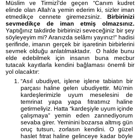
Müslim ve Tirmizî’de geçen “Canım kudret 
elinde olan Allah'a yemin ederim ki, sizler iman 
etmedikçe cennete giremezsiniz. 
Birbirinizi 
sevmedikçe de iman etmiş olmazsınız.
Yaptığınız takdirde birbirinizi seveceğiniz bir şey 
söyleyeyim mi? Aranızda selâmı yayınız!" hadisi 
şerifinde, imanın gerçek bir işaretinin birbirlerini 
sevmek olduğu anlatılmaktadır.  O halde bunu 
elde edebilmek için insanın buna mecbur 
tutacak kayıtlarla kendini bağlaması önemli bir 
yol olacaktır:
“Asıl ubudiyet, işlene işlene tabiatın bir 
parçası haline gelen ubudiyettir. Mü’min 
kardeşlerimizle uyum meselesini de 
temrinat yapa yapa fıtratımız haline 
getirmeliyiz. Hatta “kardeşiyle uyum içinde 
çalışmaya” yemin eden zannediyorum 
sevaba girer. Yeminini bozarsa altmış gün 
oruç tutsun, zorlasın kendini. O güzel 
haslet fıtrat haline gelinceye kadar böyle 