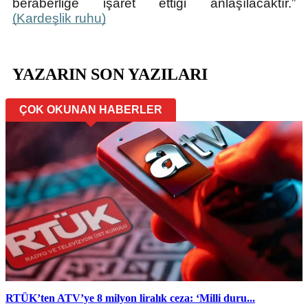
beraberliğe işaret ettiği anlaşılacaktır.”
(Kardeşlik ruhu)
YAZARIN SON YAZILARI
ÇOK OKUNAN HABERLER
RTÜK’ten ATV’ye 8 milyon liralık ceza: ‘Milli duru...