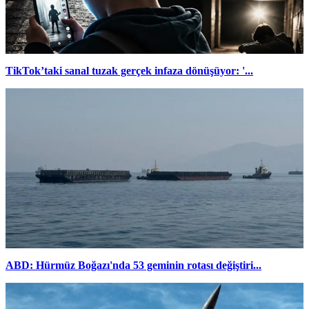
TikTok’taki sanal tuzak gerçek infaza dönüşüyor: '...
ABD: Hürmüz Boğazı'nda 53 geminin rotası değiştiri...