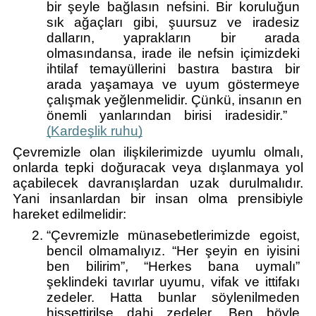
bir şeyle bağlasın nefsini. Bir koruluğun 
sık ağaçları gibi, şuursuz ve iradesiz 
dalların, yaprakların bir arada 
olmasındansa, irade ile nefsin içimizdeki 
ihtilaf temayüllerini bastıra bastıra bir 
arada yaşamaya ve uyum göstermeye 
çalışmak yeğlenmelidir. Çünkü, insanın en 
önemli yanlarından birisi iradesidir.”  
(Kardeşlik ruhu)
Çevremizle olan ilişkilerimizde uyumlu olmalı, 
onlarda tepki doğuracak veya dışlanmaya yol 
açabilecek davranışlardan uzak durulmalıdır. 
Yani insanlardan bir insan olma prensibiyle 
hareket edilmelidir: 
“Çevremizle münasebetlerimizde egoist, 
bencil olmamalıyız. “Her şeyin en iyisini 
ben bilirim”, “Herkes bana uymalı” 
şeklindeki tavırlar uyumu, vifak ve ittifakı 
zedeler. Hatta bunlar söylenilmeden 
hissettirilse dahi zedeler. Ben böyle 