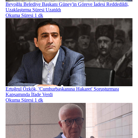
Beyoğlu Belediye Başkanı Güney'in Göreve İadesi Reddedildi,
Uzaklaştırma Süresi Uzatıldı
Okuma Süresi 1 dk
Ertuğrul Özkök, 'Cumhurbaşkanına Hakaret' Soruşturması
Kapsamında İfade Verdi
Okuma Süresi 1 dk