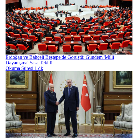
Erdoğan ve Bahçeli Beştepe'de Görüştü: Gündem 'Milli
Dayanışma' Yasa Teklifi
Okuma Süresi 1 dk