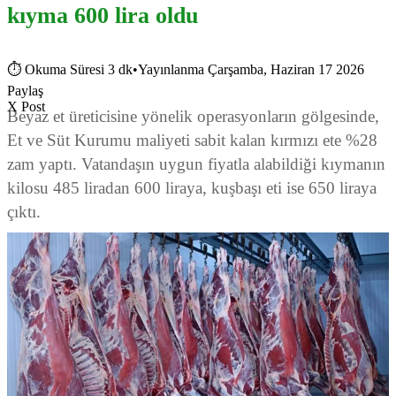
kıyma 600 lira oldu
⏱
Okuma Süresi 3 dk
•
Yayınlanma Çarşamba, Haziran 17 2026
Paylaş
X Post
Beyaz et üreticisine yönelik operasyonların gölgesinde,
Et ve Süt Kurumu maliyeti sabit kalan kırmızı ete %28
zam yaptı. Vatandaşın uygun fiyatla alabildiği kıymanın
kilosu 485 liradan 600 liraya, kuşbaşı eti ise 650 liraya
çıktı.