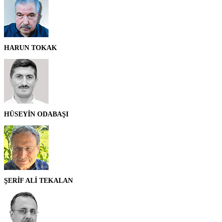
HARUN TOKAK
HÜSEYİN ODABAŞI
ŞERİF ALİ TEKALAN