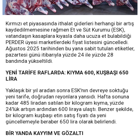
Kırmızı et piyasasında ithalat giderleri herhangi bir artış
kaydedilmemesine rağmen Et ve Süt Kurumu (ESK),
vatandaşın kasaplara kıyasla daha ucuza et bulabildiği
PERDER üyesi marketlerdeki fiyat listesini güncelledi.
Ağustos 2025 tarihinden bu yana sabit tutulan etiketler,
pazartesi günü itibarıyla yüzde 24 ile yüzde 28
bandında yükseltildi.
YENİ TARİFE RAFLARDA: KIYMA 600, KUŞBAŞI 650
LİRA
Yaklaşık bir yıl aradan sonra ESK'nın devreye soktuğu
yeni tarife, doğrudan reyonlara yansıdı. Hafta sonuna
kadar 485 liradan satılan bir kilogram kıyma, yüzde
24'lük artışın ardından 600 liraya ulaştı. Benzer şekilde,
bir kilogram kuşbaşı etin satış fiyatı da yeni
güncellemeyle beraber 650 lira olarak belirlendi.
BİR YANDA KAYYIM VE GÖZALTI