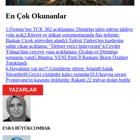
En Çok Okunanlar
1
.
Özgenç'ten TCK 302 açıklaması: Demirtaş talep ederse tahliye
yolu açık
2
.
Rüşvet ve irtikap soruşturmasında flaş gelişme:
Başkan Çiçek görevden alındı
3
.
Tuğrul Türkeş'ten kardeşine
sahip çıkan açıklama: "Dehşet verici buluyorum"
4
.
Cevdet
Yılmaz'dan çerçeve yasa açıklaması: Öcalan ve Demirtaş
sorusuna yanıt
5
.
Manisa: YENİ Parti İl Başkanı İlksen Özalper
Tutuklandı
6
.
Hayalimiz var mı?
7
.
Gönüllerin şifresi: Selam
8
.
Şafak
Süvarileri
9
.
Geçici çözümler kalıcı sorunlar
10
.
Ukrayna savaşı
Pyongyang'ın kasasını doldurdu: Rakam 22 milyar doları buldu
YAZARLAR
ESRA BÜYÜKCOMBAK