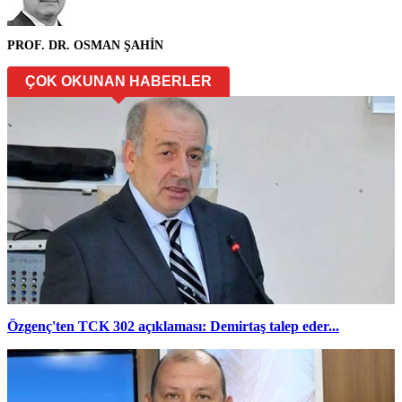
PROF. DR. OSMAN ŞAHİN
ÇOK OKUNAN HABERLER
Özgenç'ten TCK 302 açıklaması: Demirtaş talep eder...