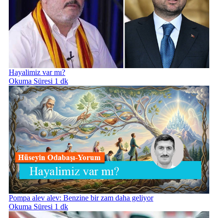
Hayalimiz var mı?
Okuma Süresi 1 dk
Pompa alev alev: Benzine bir zam daha geliyor
Okuma Süresi 1 dk