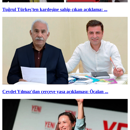
Tuğrul Türkeş'ten kardeşine sahip çıkan açıklama: ...
Cevdet Yılmaz'dan çerçeve yasa açıklaması: Öcalan ...