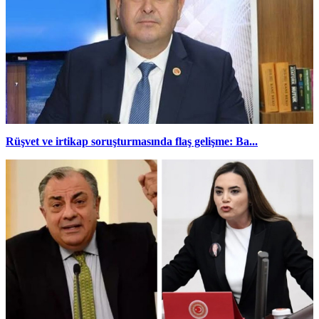
Rüşvet ve irtikap soruşturmasında flaş gelişme: Ba...