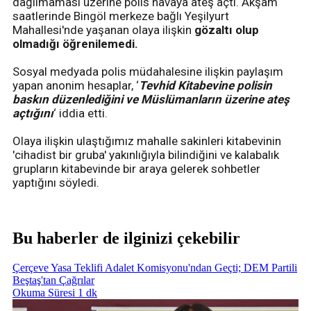
dağılmaması üzerine polis havaya ateş açtı. Akşam
saatlerinde Bingöl merkeze bağlı Yeşilyurt
Mahallesi'nde yaşanan olaya ilişkin
gözaltı olup
olmadığı öğrenilemedi.
Sosyal medyada polis müdahalesine ilişkin paylaşım
yapan anonim hesaplar, ‘
Tevhid Kitabevine polisin
baskın düzenlediğini ve Müslümanların üzerine ateş
açtığını
‘ iddia etti.
Olaya ilişkin ulaştığımız mahalle sakinleri kitabevinin
'cihadist bir gruba' yakınlığıyla bilindiğini ve kalabalık
grupların kitabevinde bir araya gelerek sohbetler
yaptığını söyledi.
Bu haberler de ilginizi çekebilir
Çerçeve Yasa Teklifi Adalet Komisyonu'ndan Geçti; DEM Partili
Beştaş'tan Çağrılar
Okuma Süresi 1 dk