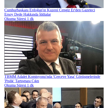
Cumhurbaşkanı Erdoğan'ın Kuzeni Cengiz Er'den Gazeteci
Ersoy Dede Hakkında İddialar
Okuma Süresi 1 dk
TBMM Adalet Komisyonu'nda 'Çerçeve Yasa' Görüşmelerinde
'Pislik' Tartışması Çıktı
Okuma Süresi 1 dk