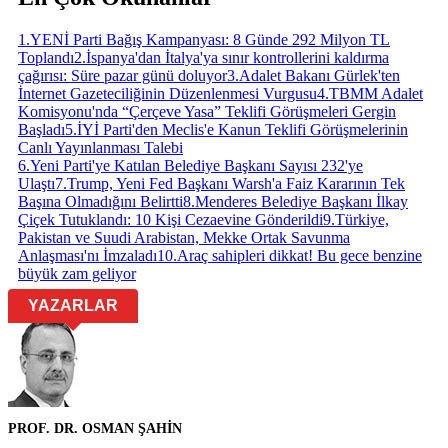
1
.
YENİ Parti Bağış Kampanyası: 8 Günde 292 Milyon TL
Toplandı
2
.
İspanya'dan İtalya'ya sınır kontrollerini kaldırma
çağırısı: Süre pazar günü doluyor
3
.
Adalet Bakanı Gürlek'ten
İnternet Gazeteciliğinin Düzenlenmesi Vurgusu
4
.
TBMM Adalet
Komisyonu'nda “Çerçeve Yasa” Teklifi Görüşmeleri Gergin
Başladı
5
.
İYİ Parti'den Meclis'e Kanun Teklifi Görüşmelerinin
Canlı Yayınlanması Talebi
6
.
Yeni Parti'ye Katılan Belediye Başkanı Sayısı 232'ye
Ulaştı
7
.
Trump, Yeni Fed Başkanı Warsh'a Faiz Kararının Tek
Başına Olmadığını Belirtti
8
.
Menderes Belediye Başkanı İlkay
Çiçek Tutuklandı: 10 Kişi Cezaevine Gönderildi
9
.
Türkiye,
Pakistan ve Suudi Arabistan, Mekke Ortak Savunma
Anlaşması'nı İmzaladı
10
.
Araç sahipleri dikkat! Bu gece benzine
büyük zam geliyor
YAZARLAR
PROF. DR. OSMAN ŞAHİN