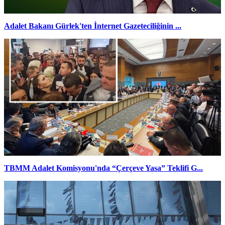
Adalet Bakanı Gürlek'ten İnternet Gazeteciliğinin ...
TBMM Adalet Komisyonu'nda “Çerçeve Yasa” Teklifi G...