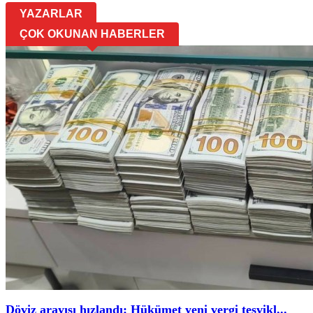
YAZARLAR
ÇOK OKUNAN HABERLER
Döviz arayışı hızlandı: Hükümet yeni vergi teşvikl...