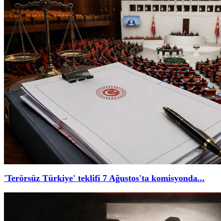
'Terörsüz Türkiye' teklifi 7 Ağustos'ta komisyonda...