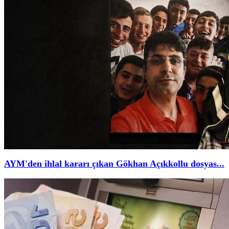
AYM'den ihlal kararı çıkan Gökhan Açıkkollu dosyas...