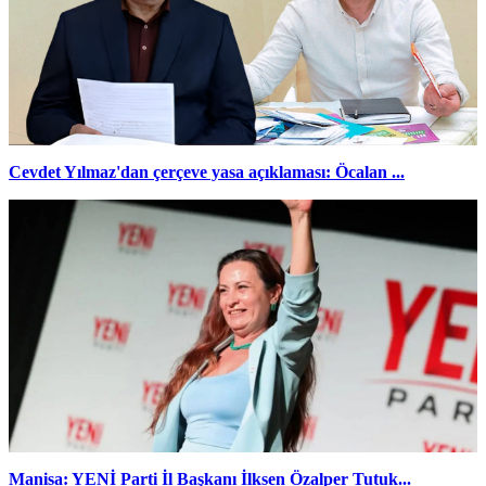
Cevdet Yılmaz'dan çerçeve yasa açıklaması: Öcalan ...
Manisa: YENİ Parti İl Başkanı İlksen Özalper Tutuk...