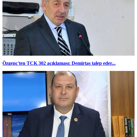
Özgenç'ten TCK 302 açıklaması: Demirtaş talep eder...