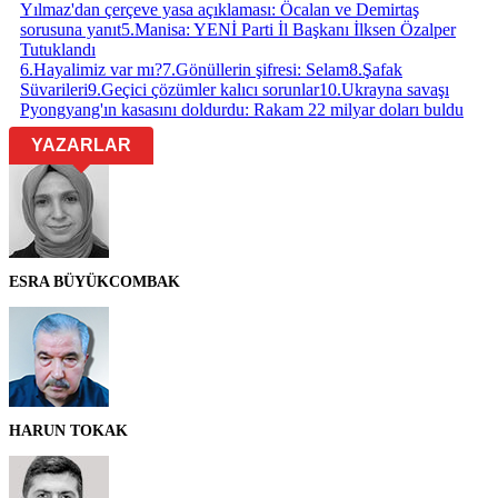
Yılmaz'dan çerçeve yasa açıklaması: Öcalan ve Demirtaş
sorusuna yanıt
5
.
Manisa: YENİ Parti İl Başkanı İlksen Özalper
Tutuklandı
6
.
Hayalimiz var mı?
7
.
Gönüllerin şifresi: Selam
8
.
Şafak
Süvarileri
9
.
Geçici çözümler kalıcı sorunlar
10
.
Ukrayna savaşı
Pyongyang'ın kasasını doldurdu: Rakam 22 milyar doları buldu
YAZARLAR
ESRA BÜYÜKCOMBAK
HARUN TOKAK