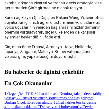
akraba, arkadaş ziyareti ve transit geçiş amacıyla vize
gerekmeden Çin'e girmesine olanak tanıyor.
Kararı açıklayan Çin Dışişleri Bakanı Wang Yi, sınır ötesi
seyahatler için hızlı ağlar oluşturmanın ve uluslararası
yolcu uçuşlarının yeniden başlamasını hızlandırmanın
önemini vurgulayarak, diğer ülkelerden de karşılıklı
eylemler beklendiğini ifade etti.
Çin, daha önce Fransa, Almanya, İtalya, Hollanda,
İspanya, Singapur, Malezya, Brunei vatandaşlarının
vizesiz giriş yapabileceğini duyurmuştu.
Bu haberler de ilginizi çekebilir
En Çok Okunanlar
1
.
Özgenç'ten TCK 302 açıklaması: Demirtaş talep ederse tahliye
yolu açık
2
.
Rüşvet ve irtikap soruşturmasında flaş gelişme:
Başkan Çiçek görevden alındı
3
.
Tuğrul Türkeş'ten kardeşine
sahip çıkan açıklama: "Dehşet verici buluyorum"
4
.
Cevdet