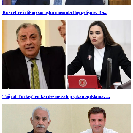
Rüşvet ve irtikap soruşturmasında flaş gelişme: Ba...
Tuğrul Türkeş'ten kardeşine sahip çıkan açıklama: ...