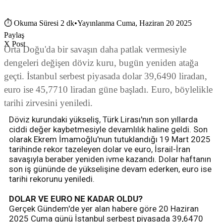
⏱
Okuma Süresi 2 dk
•
Yayınlanma Cuma, Haziran 20 2025
Paylaş
X Post
Orta Doğu'da bir savaşın daha patlak vermesiyle
dengeleri değişen döviz kuru, bugün yeniden atağa
geçti. İstanbul serbest piyasada dolar 39,6490 liradan,
euro ise 45,7710 liradan güne başladı. Euro, böylelikle
tarihi zirvesini yeniledi.
Döviz kurundaki yükseliş, Türk Lirası'nın son yıllarda
ciddi değer kaybetmesiyle devamlılık haline geldi. Son
olarak Ekrem İmamoğlu'nun tutuklandığı 19 Mart 2025
tarihinde rekor tazeleyen dolar ve euro, İsrail-İran
savaşıyla beraber yeniden ivme kazandı. Dolar haftanın
son iş gününde de yükselişine devam ederken, euro ise
tarihi rekorunu yeniledi.
DOLAR VE EURO NE KADAR OLDU?
Gerçek Gündem'de yer alan habere göre 20 Haziran
2025 Cuma günü İstanbul serbest piyasada 39,6470