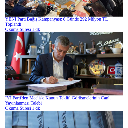
YENİ Parti Bağış Kampanyası: 8 Günde 292 Milyon TL
Toplandı
Okuma Süresi 1 dk
İYİ Parti'den Meclis'e Kanun Teklifi Görüşmelerinin Canlı
Yayınlanması Talebi
Okuma Süresi 1 dk