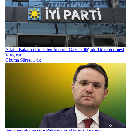
Adalet Bakanı Gürlek'ten İnternet Gazeteciliğinin Düzenlenmesi
Vurgusu
Okuma Süresi 1 dk
Samanyoluhaber.com Patreon desteklerinizi bekliyor