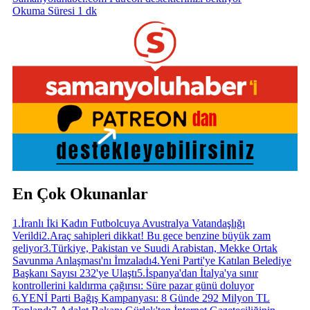
Okuma Süresi 1 dk
En Çok Okunanlar
1
.
İranlı İki Kadın Futbolcuya Avustralya Vatandaşlığı
Verildi
2
.
Araç sahipleri dikkat! Bu gece benzine büyük zam
geliyor
3
.
Türkiye, Pakistan ve Suudi Arabistan, Mekke Ortak
Savunma Anlaşması'nı İmzaladı
4
.
Yeni Parti'ye Katılan Belediye
Başkanı Sayısı 232'ye Ulaştı
5
.
İspanya'dan İtalya'ya sınır
kontrollerini kaldırma çağırısı: Süre pazar günü doluyor
6
.
YENİ Parti Bağış Kampanyası: 8 Günde 292 Milyon TL