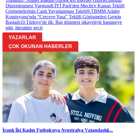
Toplandı
7
.
Adalet Bakanı Gürlek'ten İnternet Gazeteciliğinin
Düzenlenmesi Vurgusu
8
.
İYİ Parti'den Meclis'e Kanun Teklifi
Görüşmelerinin Canlı Yayınlanması Talebi
9
.
TBMM Adalet
Komisyonu'nda “Çerçeve Yasa” Teklifi Görüşmeleri Gergin
Başladı
10
.
Türkiye'de ilk: Baş dönmesi şikayetiyle hastaneye
gitti, literatüre geçti
YAZARLAR
ÇOK OKUNAN HABERLER
İranlı İki Kadın Futbolcuya Avustralya Vatandaşlığ...