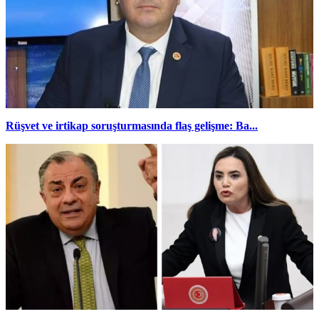
Rüşvet ve irtikap soruşturmasında flaş gelişme: Ba...