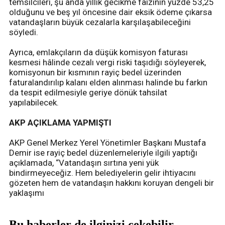
temsilcileri, şu anda yıllık gecikme faizinin yüzde 53,25
olduğunu ve beş yıl öncesine dair eksik ödeme çıkarsa
vatandaşların büyük cezalarla karşılaşabileceğini
söyledi.
Ayrıca, emlakçıların da düşük komisyon faturası
kesmesi hâlinde cezalı vergi riski taşıdığı söyleyerek,
komisyonun bir kısmının rayiç bedel üzerinden
faturalandırılıp kalanı elden alınması halinde bu farkın
da tespit edilmesiyle geriye dönük tahsilat
yapılabilecek.
AKP AÇIKLAMA YAPMIŞTI
AKP Genel Merkez Yerel Yönetimler Başkanı Mustafa
Demir ise rayiç bedel düzenlemeleriyle ilgili yaptığı
açıklamada, “Vatandaşın sırtına yeni yük
bindirmeyeceğiz. Hem belediyelerin gelir ihtiyacını
gözeten hem de vatandaşın hakkını koruyan dengeli bir
yaklaşımı
Bu haberler de ilginizi çekebilir