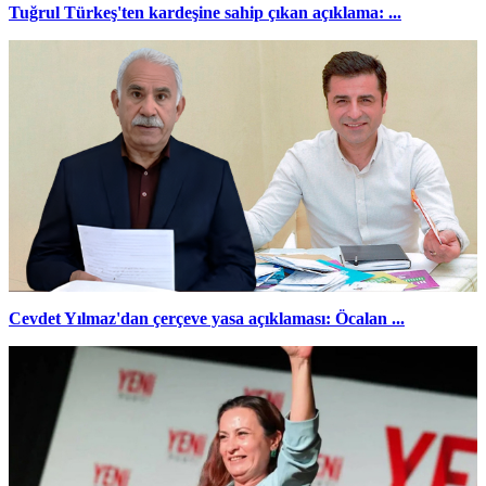
Tuğrul Türkeş'ten kardeşine sahip çıkan açıklama: ...
Cevdet Yılmaz'dan çerçeve yasa açıklaması: Öcalan ...