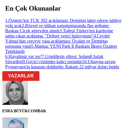
En Çok Okunanlar
1
.
Özgenç'ten TCK 302 açıklaması: Demirtaş talep ederse tahliye
yolu açık
2
.
Rüşvet ve irtikap soruşturmasında flaş gelişme:
Başkan Çiçek görevden alındı
3
.
Tuğrul Türkeş'ten kardeşine
sahip çıkan açıklama: "Dehşet verici buluyorum"
4
.
Cevdet
Yılmaz'dan çerçeve yasa açıklaması: Öcalan ve Demirtaş
sorusuna yanıt
5
.
Manisa: YENİ Parti İl Başkanı İlksen Özalper
Tutuklandı
6
.
Hayalimiz var mı?
7
.
Gönüllerin şifresi: Selam
8
.
Şafak
Süvarileri
9
.
Geçici çözümler kalıcı sorunlar
10
.
Ukrayna savaşı
Pyongyang'ın kasasını doldurdu: Rakam 22 milyar doları buldu
YAZARLAR
ESRA BÜYÜKCOMBAK