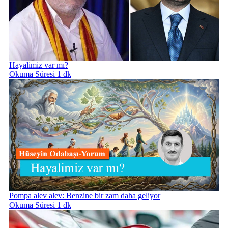
Hayalimiz var mı?
Okuma Süresi 1 dk
Pompa alev alev: Benzine bir zam daha geliyor
Okuma Süresi 1 dk