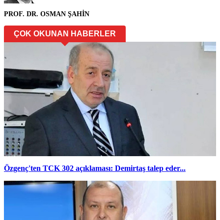
PROF. DR. OSMAN ŞAHİN
ÇOK OKUNAN HABERLER
Özgenç'ten TCK 302 açıklaması: Demirtaş talep eder...