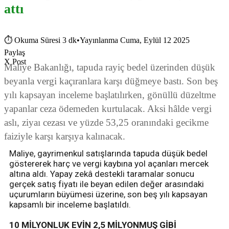
attı
⏱
Okuma Süresi 3 dk
•
Yayınlanma Cuma, Eylül 12 2025
Paylaş
X Post
Maliye Bakanlığı, tapuda rayiç bedel üzerinden düşük
beyanla vergi kaçıranlara karşı düğmeye bastı. Son beş
yılı kapsayan inceleme başlatılırken, gönüllü düzeltme
yapanlar ceza ödemeden kurtulacak. Aksi hâlde vergi
aslı, ziyaı cezası ve yüzde 53,25 oranındaki gecikme
faiziyle karşı karşıya kalınacak.
Maliye, gayrimenkul satışlarında tapuda düşük bedel
göstererek harç ve vergi kaybına yol açanları mercek
altına aldı. Yapay zekâ destekli taramalar sonucu
gerçek satış fiyatı ile beyan edilen değer arasındaki
uçurumların büyümesi üzerine, son beş yılı kapsayan
kapsamlı bir inceleme başlatıldı.
10 MİLYONLUK EVİN 2,5 MİLYONMUŞ GİBİ