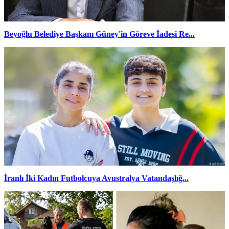
Beyoğlu Belediye Başkanı Güney'in Göreve İadesi Re...
İranlı İki Kadın Futbolcuya Avustralya Vatandaşlığ...