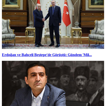
Erdoğan ve Bahçeli Beştepe'de Görüştü: Gündem 'Mil...