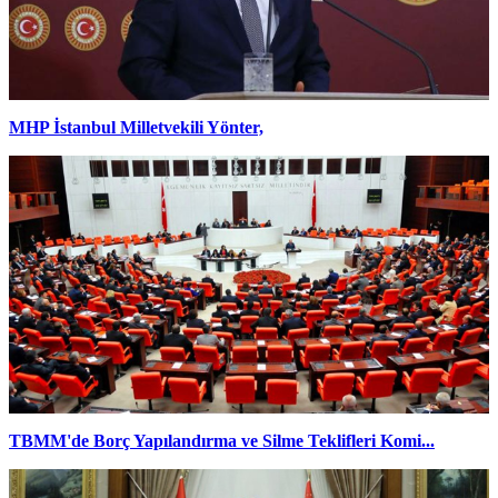
MHP İstanbul Milletvekili Yönter,
TBMM'de Borç Yapılandırma ve Silme Teklifleri Komi...