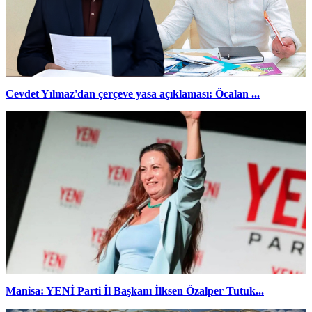
Cevdet Yılmaz'dan çerçeve yasa açıklaması: Öcalan ...
Manisa: YENİ Parti İl Başkanı İlksen Özalper Tutuk...