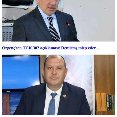
Özgenç'ten TCK 302 açıklaması: Demirtaş talep eder...