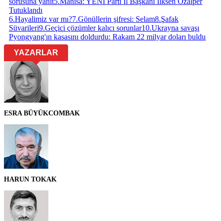
sorusuna yanıt
5
.
Manisa: YENİ Parti İl Başkanı İlksen Özalper
Tutuklandı
6
.
Hayalimiz var mı?
7
.
Gönüllerin şifresi: Selam
8
.
Şafak
Süvarileri
9
.
Geçici çözümler kalıcı sorunlar
10
.
Ukrayna savaşı
Pyongyang'ın kasasını doldurdu: Rakam 22 milyar doları buldu
YAZARLAR
ESRA BÜYÜKCOMBAK
HARUN TOKAK