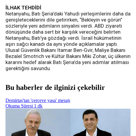
İLHAK TEHDİDİ
Netanyahu, Batı Şeria’daki Yahudi yerleşimlerini daha da
genişleteceklerini dile getirirken, “Bekleyin ve görün”
sözleriyle yeni adımların sinyalini verdi. ABD ziyareti
dönüşünde daha sert bir karşılık vereceğini belirten
Netanyahu, Batı’ya gözdağı verdi. İsrail hükümetinin
aşırı sağcı kanadı da aynı yönde açıklamalar yaptı.
Ulusal Güvenlik Bakanı Itamar Ben-Gvir, Maliye Bakanı
Bezalel Smotrich ve Kültür Bakanı Miki Zohar, üç ülkenin
kararını hedef alarak Batı Şeria’da yeni adımlar atılması
gerektiğini savundu.
Bu haberler de ilginizi çekebilir
Demirtaş'tan 'çerçeve yasa' mesajı
Okuma Süresi 1 dk