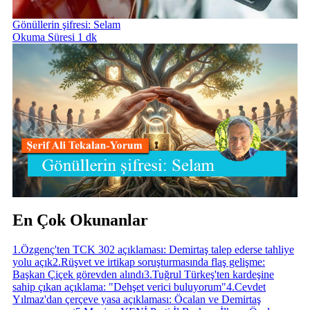
Gönüllerin şifresi: Selam
Okuma Süresi 1 dk
En Çok Okunanlar
1
.
Özgenç'ten TCK 302 açıklaması: Demirtaş talep ederse tahliye
yolu açık
2
.
Rüşvet ve irtikap soruşturmasında flaş gelişme:
Başkan Çiçek görevden alındı
3
.
Tuğrul Türkeş'ten kardeşine
sahip çıkan açıklama: "Dehşet verici buluyorum"
4
.
Cevdet
Yılmaz'dan çerçeve yasa açıklaması: Öcalan ve Demirtaş