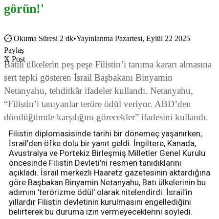
görün!'
⏱
Okuma Süresi 2 dk
•
Yayınlanma Pazartesi, Eylül 22 2025
Paylaş
X Post
Batılı ülkelerin peş peşe Filistin’i tanıma kararı almasına
sert tepki gösteren İsrail Başbakanı Binyamin
Netanyahu, tehditkâr ifadeler kullandı. Netanyahu,
“Filistin’i tanıyanlar teröre ödül veriyor. ABD’den
döndüğümde karşılığını görecekler” ifadesini kullandı.
Filistin diplomasisinde tarihi bir dönemeç yaşanırken,
İsrail’den öfke dolu bir yanıt geldi. İngiltere, Kanada,
Avustralya ve Portekiz Birleşmiş Milletler Genel Kurulu
öncesinde Filistin Devleti’ni resmen tanıdıklarını
açıkladı. İsrail merkezli Haaretz gazetesinin aktardığına
göre Başbakan Binyamin Netanyahu, Batı ülkelerinin bu
adımını 'terörizme ödül' olarak nitelendirdi. İsrail’in
yıllardır Filistin devletinin kurulmasını engellediğini
belirterek bu duruma izin vermeyeceklerini söyledi.