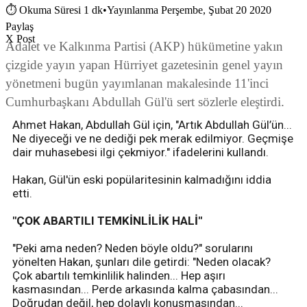
⏱
Okuma Süresi 1 dk
•
Yayınlanma Perşembe, Şubat 20 2020
Paylaş
X Post
Adalet ve Kalkınma Partisi (AKP) hükümetine yakın
çizgide yayın yapan Hürriyet gazetesinin genel yayın
yönetmeni bugün yayımlanan makalesinde 11'inci
Cumhurbaşkanı Abdullah Gül'ü sert sözlerle eleştirdi.
Ahmet Hakan, Abdullah Gül için, "Artık Abdullah Gül’ün...
Ne diyeceği ve ne dediği pek merak edilmiyor. Geçmişe
dair muhasebesi ilgi çekmiyor." ifadelerini kullandı.
Hakan, Gül'ün eski popülaritesinin kalmadığını iddia
etti.
"ÇOK ABARTILI TEMKİNLİLİK HALİ"
"Peki ama neden? Neden böyle oldu?" sorularını
yönelten Hakan, şunları dile getirdi: "Neden olacak?
Çok abartılı temkinlilik halinden... Hep aşırı
kasmasından... Perde arkasında kalma çabasından...
Doğrudan değil, hep dolaylı konuşmasından...