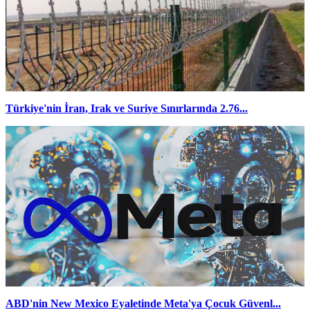
Türkiye'nin İran, Irak ve Suriye Sınırlarında 2.76...
ABD'nin New Mexico Eyaletinde Meta'ya Çocuk Güvenl...