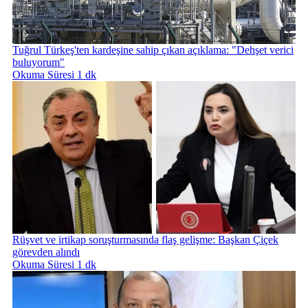
Tuğrul Türkeş'ten kardeşine sahip çıkan açıklama: "Dehşet verici
buluyorum"
Okuma Süresi 1 dk
Rüşvet ve irtikap soruşturmasında flaş gelişme: Başkan Çiçek
görevden alındı
Okuma Süresi 1 dk