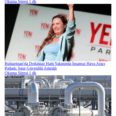
Okuma Süresi 1 dk
Bulgaristan'da Doğalgaz Hattı Yakınında İnsansız Hava Aracı
Patladı: Sınır Güvenliği Artırıldı
Okuma Süresi 1 dk