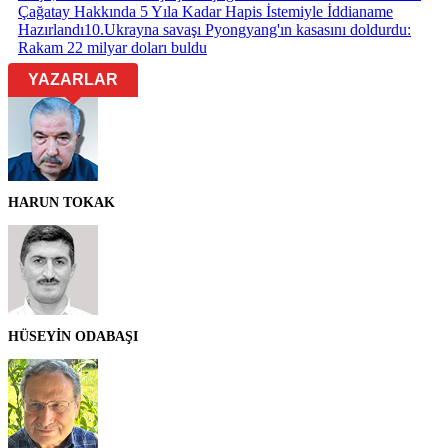
Çağatay Hakkında 5 Yıla Kadar Hapis İstemiyle İddianame
Hazırlandı
10
.
Ukrayna savaşı Pyongyang'ın kasasını doldurdu:
Rakam 22 milyar doları buldu
YAZARLAR
HARUN TOKAK
HÜSEYİN ODABAŞI