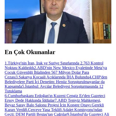
En Çok Okunanlar
1
.
Türkiye'nin İran, Irak ve Suriye Sınırlarında 2.763 Kontrol
Noktası Kaldırıldı
2
.
ABD'nin New Mexico Eyaletinde Meta'ya
Çocuk Güvenliği İhlalinden 567 Milyon Dolar Para
Cezası
3
.
Sakarya Kocaali Açıklarında İHA Bulundu
4
.
CHP'den
Belediyelere Parti İçi Denetim: Henüz Soruşturulmayanlar da
Kapsamda
5
.
İstanbul: Avcılar Belediyesi Soruşturmasında 12
Tutuklama
6
.
Cumhurbaşkanı Erdoğan'ın Kuzeni Cengiz Er'den Gazeteci
Ersoy Dede Hakkında İddialar
7
.
ABD Temyiz Mahkemesi,
Beyaz Saray Balo Salonu Projesi İçin Kongre Onayı Gerekli
Kararı Verdi
8
.
Çerçeve Yasa Teklifi Adalet Komisyonu'ndan
Geçti; DEM Partili Beştaş'tan Çağrılar
9
.
İstanbul'da Gazeteci Ali