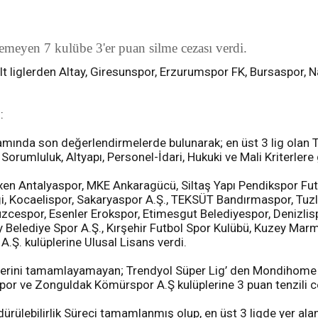
remeyen 7 kulübe 3'er puan silme cezası verdi.
alt liglerden Altay, Giresunspor, Erzurumspor FK, Bursaspor,
:
mında son değerlendirmelerde bulunarak; en üst 3 lig olan Tr
Sorumluluk, Altyapı, Personel-İdari, Hukuki ve Mali Kriterlere 
exen Antalyaspor, MKE Ankaragücü, Siltaş Yapı Pendikspor Fut
liği, Kocaelispor, Sakaryaspor A.Ş., TEKSÜT Bandırmaspor, Tuz
üzcespor, Esenler Erokspor, Etimesgut Belediyespor, Denizl
y Belediye Spor A.Ş., Kırşehir Futbol Spor Kulübü, Kuzey Ma
.Ş. kulüplerine Ulusal Lisans verdi.
kliklerini tamamlayamayan; Trendyol Süper Lig’ den Mondihome 
spor ve Zonguldak Kömürspor A.Ş kulüplerine 3 puan tenzili c
ülebilirlik Süreci tamamlanmış olup, en üst 3 ligde yer alan 