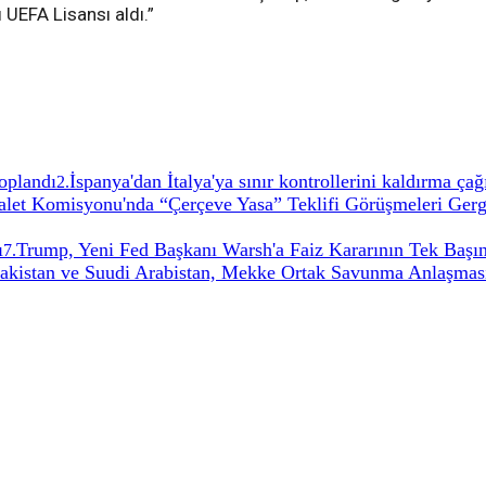
 UEFA Lisansı aldı.”
oplandı
İspanya'dan İtalya'ya sınır kontrollerini kaldırma ça
2
.
t Komisyonu'nda “Çerçeve Yasa” Teklifi Görüşmeleri Gerg
ı
Trump, Yeni Fed Başkanı Warsh'a Faiz Kararının Tek Başın
7
.
Pakistan ve Suudi Arabistan, Mekke Ortak Savunma Anlaşması