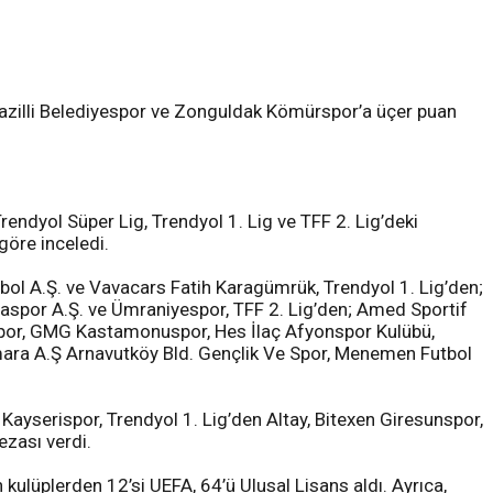
 Nazilli Belediyespor ve Zonguldak Kömürspor’a üçer puan
endyol Süper Lig, Trendyol 1. Lig ve TFF 2. Lig’deki
göre inceledi.
bol A.Ş. ve Vavacars Fatih Karagümrük, Trendyol 1. Lig’den;
laspor A.Ş. ve Ümraniyespor, TFF 2. Lig’den; Amed Sportif
ispor, GMG Kastamonuspor, Hes İlaç Afyonspor Kulübü,
rmara A.Ş Arnavutköy Bld. Gençlik Ve Spor, Menemen Futbol
Kayserispor, Trendyol 1. Lig’den Altay, Bitexen Giresunspor,
ezası verdi.
kulüplerden 12’si UEFA, 64’ü Ulusal Lisans aldı. Ayrıca,