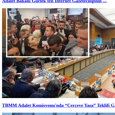
Adalet Bakanı Gürlek'ten İnternet Gazeteciliğinin ...
TBMM Adalet Komisyonu'nda “Çerçeve Yasa” Teklifi G.