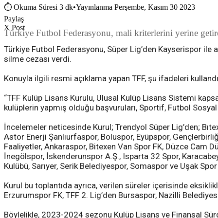
⏱
Okuma Süresi 3 dk
•
Yayınlanma Perşembe, Kasım 30 2023
Paylaş
X Post
Türkiye Futbol Federasyonu, mali kriterlerini yerine geti
Türkiye Futbol Federasyonu, Süper Lig’den Kayserispor ile 
silme cezası verdi.
Konuyla ilgili resmi açıklama yapan TFF, şu ifadeleri kullandı
“TFF Kulüp Lisans Kurulu, Ulusal Kulüp Lisans Sistemi kapsa
kulüplerin yapmış olduğu başvuruları, Sportif, Futbol Sosyal 
İncelemeler neticesinde Kurul; Trendyol Süper Lig’den; Bıt
Astor Enerji Şanlıurfaspor, Boluspor, Eyüpspor, Gençlerbir
Faaliyetler, Ankaraspor, Bitexen Van Spor FK, Düzce Cam D
İnegölspor, İskenderunspor A.Ş., Isparta 32 Spor, Karacabe
Kulübü, Sarıyer, Serik Belediyespor, Somaspor ve Uşak Spor A
Kurul bu toplantıda ayrıca, verilen süreler içerisinde eksi
Erzurumspor FK, TFF 2. Lig’den Bursaspor, Nazilli Belediye
Böylelikle, 2023-2024 sezonu Kulüp Lisans ve Finansal Sürdür