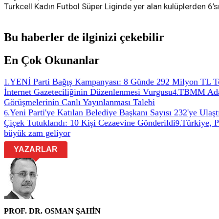
Turkcell Kadın Futbol Süper Liginde yer alan kulüplerden 6’sı
Bu haberler de ilginizi çekebilir
En Çok Okunanlar
YENİ Parti Bağış Kampanyası: 8 Günde 292 Milyon TL T
1
.
İnternet Gazeteciliğinin Düzenlenmesi Vurgusu
TBMM Adale
4
.
Görüşmelerinin Canlı Yayınlanması Talebi
Yeni Parti'ye Katılan Belediye Başkanı Sayısı 232'ye Ulaşt
6
.
Çiçek Tutuklandı: 10 Kişi Cezaevine Gönderildi
Türkiye, 
9
.
büyük zam geliyor
YAZARLAR
PROF. DR. OSMAN ŞAHİN