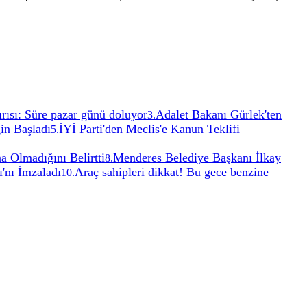
ğırısı: Süre pazar günü doluyor
Adalet Bakanı Gürlek'ten
3
.
in Başladı
İYİ Parti'den Meclis'e Kanun Teklifi
5
.
a Olmadığını Belirtti
Menderes Belediye Başkanı İlkay
8
.
'nı İmzaladı
Araç sahipleri dikkat! Bu gece benzine
10
.