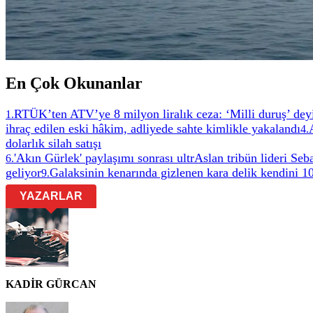
En Çok Okunanlar
RTÜK’ten ATV’ye 8 milyon liralık ceza: ‘Milli duruş’ deyip
1
.
ihraç edilen eski hâkim, adliyede sahte kimlikle yakalandı
4
.
dolarlık silah satışı
'Akın Gürlek' paylaşımı sonrası ultrAslan tribün lideri Seba
6
.
geliyor
Galaksinin kenarında gizlenen kara delik kendini 1
9
.
YAZARLAR
KADİR GÜRCAN