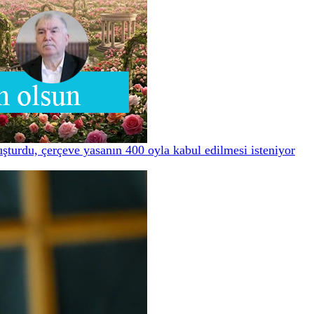
luşturdu, çerçeve yasanın 400 oyla kabul edilmesi isteniyor