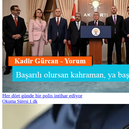
Her dört günde bir polis intihar ediyor
Okuma Süresi 1 dk