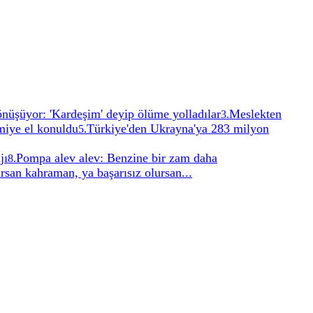
önüşüyor: 'Kardeşim' deyip ölüme yolladılar
Meslekten
3
.
miye el konuldu
Türkiye'den Ukrayna'ya 283 milyon
5
.
jı
Pompa alev alev: Benzine bir zam daha
8
.
ursan kahraman, ya başarısız olursan...