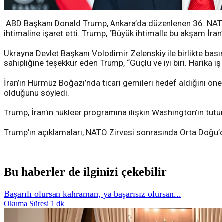
ABD Başkanı Donald Trump, Ankara’da düzenlenen 36. NATO D
ihtimaline işaret etti. Trump, “Büyük ihtimalle bu akşam İra
Ukrayna Devlet Başkanı Volodimir Zelenskiy ile birlikte ba
sahipliğine teşekkür eden Trump, “Güçlü ve iyi biri. Harika i
İran’ın Hürmüz Boğazı’nda ticari gemileri hedef aldığını ön
olduğunu söyledi.
Trump, İran’ın nükleer programına ilişkin Washington’ın tutu
Trump’ın açıklamaları, NATO Zirvesi sonrasında Orta Doğu’dak
Bu haberler de ilginizi çekebilir
Başarılı olursan kahraman, ya başarısız olursan...
Okuma Süresi 1 dk