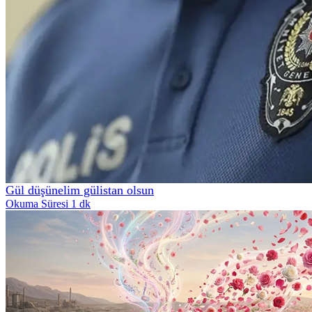
Gül düşünelim gülistan olsun
Okuma Süresi 1 dk