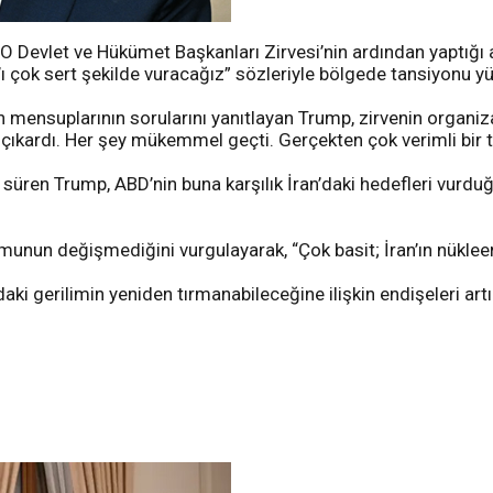
evlet ve Hükümet Başkanları Zirvesi’nin ardından yaptığı aç
n’ı çok sert şekilde vuracağız” sözleriyle bölgede tansiyonu y
sın mensuplarının sorularını yanıtlayan Trump, zirvenin org
ş çıkardı. Her şey mükemmel geçti. Gerçekten çok verimli bir t
e süren Trump, ABD’nin buna karşılık İran’daki hedefleri vur
munun değişmediğini vurgulayarak, “Çok basit; İran’ın nükleer 
i gerilimin yeniden tırmanabileceğine ilişkin endişeleri artı