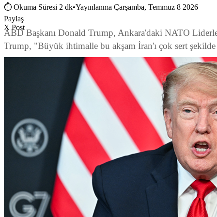
⏱
Okuma Süresi 2 dk
•
Yayınlanma Çarşamba, Temmuz 8 2026
Paylaş
X Post
ABD Başkanı Donald Trump, Ankara'daki NATO Liderler Zir
Trump, "Büyük ihtimalle bu akşam İran'ı çok sert şekilde 