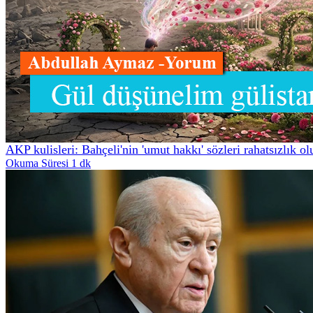
AKP kulisleri: Bahçeli'nin 'umut hakkı' sözleri rahatsızlık o
Okuma Süresi 1 dk