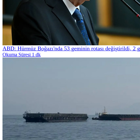
ABD: Hürmüz Boğazı'nda 53 geminin rotası değiştirildi, 2 
Okuma Süresi 1 dk