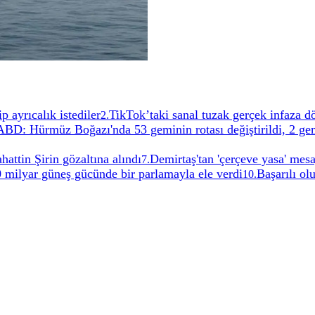
 ayrıcalık istediler
TikTok’taki sanal tuzak gerçek infaza d
2
.
ABD: Hürmüz Boğazı'nda 53 geminin rotası değiştirildi, 2 ge
hattin Şirin gözaltına alındı
Demirtaş'tan 'çerçeve yasa' mesa
7
.
0 milyar güneş gücünde bir parlamayla ele verdi
Başarılı ol
10
.