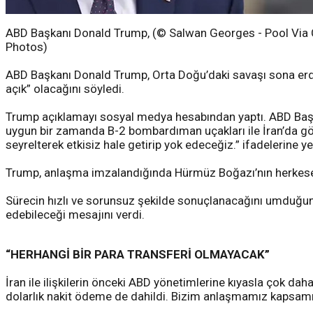
ABD Başkanı Donald Trump, (© Salwan Georges - Pool Via
Photos)
ABD Başkanı Donald Trump, Orta Doğu’daki savaşı sona erdi
açık” olacağını söyledi.
Trump açıklamayı sosyal medya hesabından yaptı. ABD Başkan
uygun bir zamanda B-2 bombardıman uçakları ile İran’da gömül
seyrelterek etkisiz hale getirip yok edeceğiz.” ifadelerine ye
Trump, anlaşma imzalandığında Hürmüz Boğazı’nın herkese açıla
Sürecin hızlı ve sorunsuz şekilde sonuçlanacağını umduğunu
edebileceği mesajını verdi.
“HERHANGİ BİR PARA TRANSFERİ OLMAYACAK”
İran ile ilişkilerin önceki ABD yönetimlerine kıyasla çok da
dolarlık nakit ödeme de dahildi. Bizim anlaşmamız kapsamın