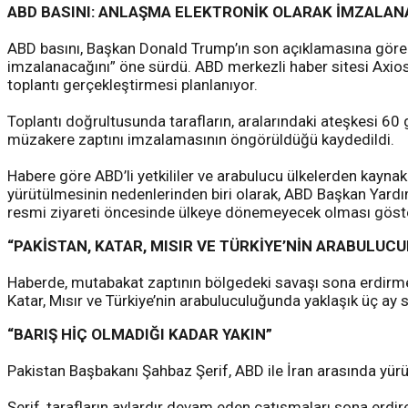
ABD BASINI: ANLAŞMA ELEKTRONİK OLARAK İMZALA
ABD basını, Başkan Donald Trump’ın son açıklamasına göre 
imzalanacağını” öne sürdü. ABD merkezli haber sitesi Axios’u
toplantı gerçekleştirmesi planlanıyor.
Toplantı doğrultusunda tarafların, aralarındaki ateşkesi 60
müzakere zaptını imzalamasının öngörüldüğü kaydedildi.
Habere göre ABD’li yetkililer ve arabulucu ülkelerden kaynak
yürütülmesinin nedenlerinden biri olarak, ABD Başkan Yardı
resmi ziyareti öncesinde ülkeye dönemeyecek olması göste
“PAKİSTAN, KATAR, MISIR VE TÜRKİYE’NİN ARABULU
Haberde, mutabakat zaptının bölgedeki savaşı sona erdirmesi
Katar, Mısır ve Türkiye’nin arabuluculuğunda yaklaşık üç ay
“BARIŞ HİÇ OLMADIĞI KADAR YAKIN”
Pakistan Başbakanı Şahbaz Şerif, ABD ile İran arasında yürü
Şerif, tarafların aylardır devam eden çatışmaları sona erdir