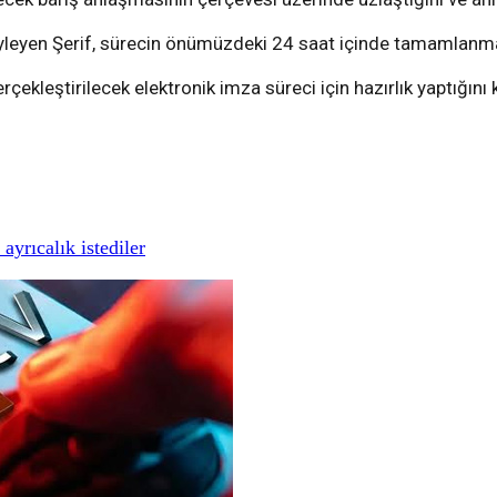
öyleyen Şerif, sürecin önümüzdeki 24 saat içinde tamamlanmas
ekleştirilecek elektronik imza süreci için hazırlık yaptığın
yrıcalık istediler