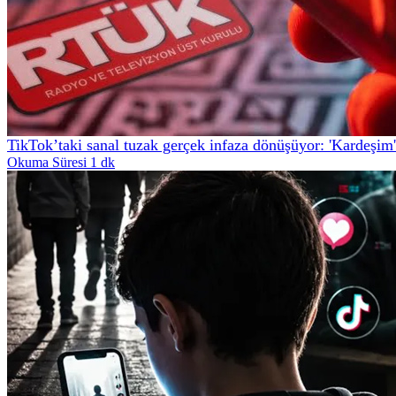
TikTok’taki sanal tuzak gerçek infaza dönüşüyor: 'Kardeşim'
Okuma Süresi 1 dk