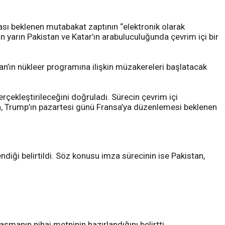
sı beklenen mutabakat zaptının “elektronik olarak
ın yarın Pakistan ve Katar’ın arabuluculuğunda çevrim içi bir
an’ın nükleer programına ilişkin müzakereleri başlatacak
erçekleştirileceğini doğruladı. Sürecin çevrim içi
in, Trump’ın pazartesi günü Fransa’ya düzenlemesi beklenen
diği belirtildi. Söz konusu imza sürecinin ise Pakistan,
şmanın nihai metninin hazırlandığını belirtti.