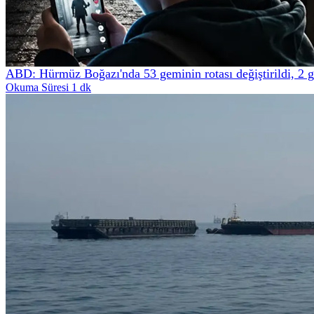
ABD: Hürmüz Boğazı'nda 53 geminin rotası değiştirildi, 2 
Okuma Süresi 1 dk