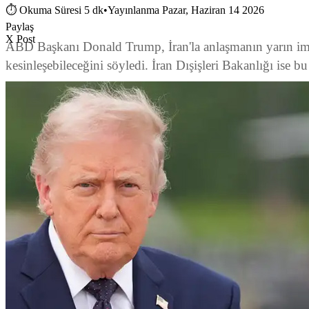
⏱
Okuma Süresi 5 dk
•
Yayınlanma Pazar, Haziran 14 2026
Paylaş
X Post
ABD Başkanı Donald Trump, İran'la anlaşmanın yarın imz
kesinleşebileceğini söyledi. İran Dışişleri Bakanlığı ise b