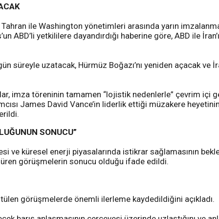
NACAK
Tahran ile Washington yönetimleri arasında yarın imzalanma
n ABD’li yetkililere dayandırdığı haberine göre, ABD ile İran’
 gün süreyle uzatacak, Hürmüz Boğazı’nı yeniden açacak ve İr
lar, imza töreninin tamamen “lojistik nedenlerle” çevrim içi g
mcısı James David Vance’in liderlik ettiği müzakere heyetin
rildi.
CULUĞUNUN SONUCU”
 ve küresel enerji piyasalarında istikrar sağlamasının beklen
 süren görüşmelerin sonucu olduğu ifade edildi.
tülen görüşmelerde önemli ilerleme kaydedildiğini açıkladı.
ecek barış anlaşmasının çerçevesi üzerinde uzlaştığını ve anla