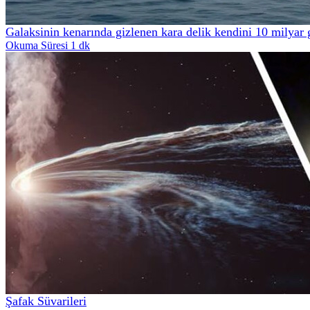
Galaksinin kenarında gizlenen kara delik kendini 10 milyar 
Okuma Süresi 1 dk
Şafak Süvarileri