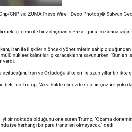
 Cnp/CNP via ZUMA Press Wire - Depo Photos)© Salwan Geo
rmek için İran ile bir anlaşmanın Pazar günü imzalanacağın
ı, İran ile ilişkilerin önceki yönetimlerin sahip olduğundan
ü nükleer kalıntıları çıkaracaklarını savunurken, “Bunları ist
r verdi.
cağını, İran ve Ortadoğu ülkeleri ile uzun yıllar birlikte çal
 belirten Trump, “Aksi halde elimizde son bir çözüm yolu da
ha iyi bir noktada olduğunu öne süren Trump, “Obama döneminde
da ise herhangi bir para transferi olmayacak.” dedi.