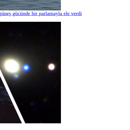
güneş gücünde bir parlamayla ele verdi