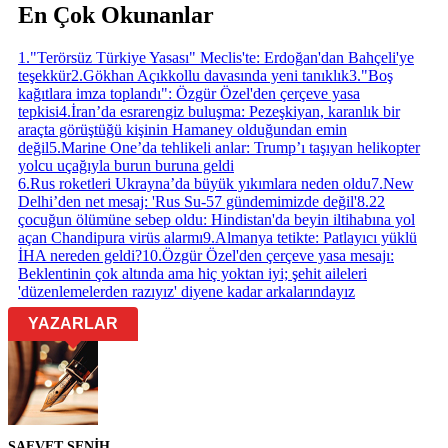
En Çok Okunanlar
1
.
"Terörsüz Türkiye Yasası" Meclis'te: Erdoğan'dan Bahçeli'ye
teşekkür
2
.
Gökhan Açıkkollu davasında yeni tanıklık
3
.
"Boş
kağıtlara imza toplandı": Özgür Özel'den çerçeve yasa
tepkisi
4
.
İran’da esrarengiz buluşma: Pezeşkiyan, karanlık bir
araçta görüştüğü kişinin Hamaney olduğundan emin
değil
5
.
Marine One’da tehlikeli anlar: Trump’ı taşıyan helikopter
yolcu uçağıyla burun buruna geldi
6
.
Rus roketleri Ukrayna’da büyük yıkımlara neden oldu
7
.
New
Delhi’den net mesaj: 'Rus Su-57 gündemimizde değil'
8
.
22
çocuğun ölümüne sebep oldu: Hindistan'da beyin iltihabına yol
açan Chandipura virüs alarmı
9
.
Almanya tetikte: Patlayıcı yüklü
İHA nereden geldi?
10
.
Özgür Özel'den çerçeve yasa mesajı:
Beklentinin çok altında ama hiç yoktan iyi; şehit aileleri
'düzenlemelerden razıyız' diyene kadar arkalarındayız
YAZARLAR
SAFVET SENİH