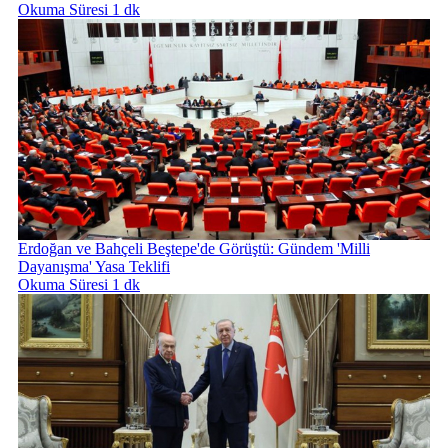
Okuma Süresi 1 dk
Erdoğan ve Bahçeli Beştepe'de Görüştü: Gündem 'Milli
Dayanışma' Yasa Teklifi
Okuma Süresi 1 dk