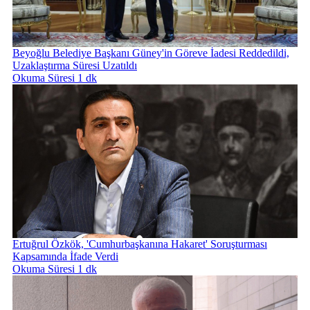
Beyoğlu Belediye Başkanı Güney'in Göreve İadesi Reddedildi,
Uzaklaştırma Süresi Uzatıldı
Okuma Süresi 1 dk
Ertuğrul Özkök, 'Cumhurbaşkanına Hakaret' Soruşturması
Kapsamında İfade Verdi
Okuma Süresi 1 dk