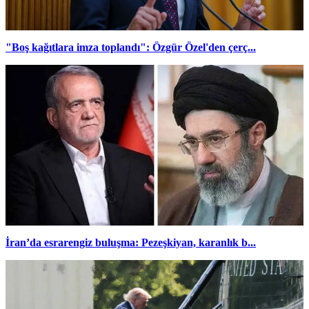
"Boş kağıtlara imza toplandı": Özgür Özel'den çerç...
İran’da esrarengiz buluşma: Pezeşkiyan, karanlık b...