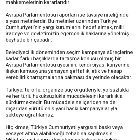
mahkemelerinin kararlarıdır.
Avrupa Parlamentosu raporları ise tavsiye niteliğinde
siyasi metinlerdir. Bu metinler üzerinden Türkiye
Cumhuriyeti’nin yargı kurumlarını hedef almak, milli
iradeye ve devletimizin egemenlik haklarına yönelmiş
beyhude bir çabadır.
Belediyecilik döneminden seçim kampanya süreçlerine
kadar farklı başlıklarda tartışma konusu olmuş bir
Avrupa Parlamentosu üyesinin, kendi siyasi kariyerine
ilişkin kamuoyuna yansıyan şeffaflık, etik ve hesap
verebilirlik tartışmalarına bakması da yerinde olacaktır.
Türkiye; terörle, organize suç örgütleriyle, yolsuzlukla
ve her türlü hukuksuzlukla mücadelesini kararlılıkla
sürdürmektedir. Bu mücadele ne içeriden ne de
dışarıdan yürütülen siyasi baskı kampanyalarıyla
sekteye uğratılamaz.
Hiç kimse, Türkiye Cumhuriyeti yargısını baskı veya
vesayet altına alabileceği zehabına kapılmasın.
Milletimizin huzuru, devletimizin bekası ve hukuk