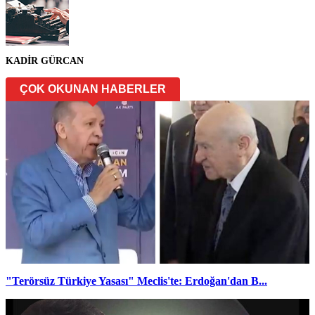
KADİR GÜRCAN
ÇOK OKUNAN HABERLER
"Terörsüz Türkiye Yasası" Meclis'te: Erdoğan'dan B...