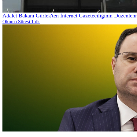
Adalet Bakanı Gürlek'ten İnternet Gazeteciliğinin Düzenle
Okuma Süresi 1 dk