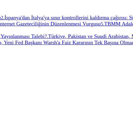
ı
İspanya'dan İtalya'ya sınır kontrollerini kaldırma çağırısı:
2
.
İnternet Gazeteciliğinin Düzenlenmesi Vurgusu
TBMM Adalet
5
.
 Yayınlanması Talebi
Türkiye, Pakistan ve Suudi Arabistan
7
.
, Yeni Fed Başkanı Warsh'a Faiz Kararının Tek Başına Olmadı