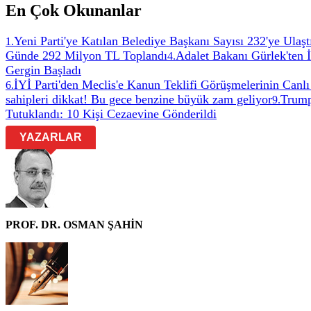
En Çok Okunanlar
Yeni Parti'ye Katılan Belediye Başkanı Sayısı 232'ye Ulaşt
1
.
Günde 292 Milyon TL Toplandı
Adalet Bakanı Gürlek'ten 
4
.
Gergin Başladı
İYİ Parti'den Meclis'e Kanun Teklifi Görüşmelerinin Canlı
6
.
sahipleri dikkat! Bu gece benzine büyük zam geliyor
Trump
9
.
Tutuklandı: 10 Kişi Cezaevine Gönderildi
YAZARLAR
PROF. DR. OSMAN ŞAHİN