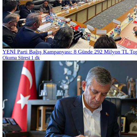
YENİ Parti Bağış Kampanyası: 8 Günde 292 Milyon TL Top
Okuma Süresi 1 dk