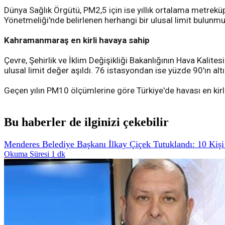
Dünya Sağlık Örgütü, PM2,5 için ise yıllık ortalama metrekü
Yönetmeliği'nde belirlenen herhangi bir ulusal limit bulunmu
Kahramanmaraş en kirli havaya sahip
Çevre, Şehirlik ve İklim Değişikliği Bakanlığının Hava Kali
ulusal limit değer aşıldı. 76 istasyondan ise yüzde 90'ın altın
Geçen yılın PM10 ölçümlerine göre Türkiye'de havası en k
Bu haberler de ilginizi çekebilir
Menderes Belediye Başkanı İlkay Çiçek Tutuklandı: 10 Kişi
Okuma Süresi 1 dk