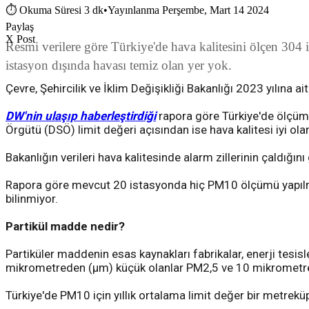
⏱
Okuma Süresi 3 dk
•
Yayınlanma Perşembe, Mart 14 2024
Paylaş
X Post
Resmi verilere göre Türkiye'de hava kalitesini ölçen 304
istasyon dışında havası temiz olan yer yok.
Çevre, Şehircilik ve İklim Değişikliği Bakanlığı 2023 yılına a
DW'nin ulaşıp haberleştirdiği
rapora göre Türkiye'de ölçüm y
Örgütü (DSÖ) limit değeri açısından ise hava kalitesi iyi ol
Bakanlığın verileri hava kalitesinde alarm zillerinin çaldığı
Rapora göre mevcut 20 istasyonda hiç PM10 ölçümü yapılmazke
bilinmiyor.
Partikül madde nedir?
Partiküler maddenin esas kaynakları fabrikalar, enerji tesisle
mikrometreden (µm) küçük olanlar PM2,5 ve 10 mikrometred
Türkiye'de PM10 için yıllık ortalama limit değer bir metre