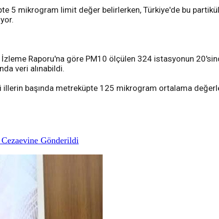
pte 5 mikrogram limit değer belirlerken, Türkiye'de bu parti
yor.
tesi İzleme Raporu'na göre PM10 ölçülen 324 istasyonun 20'si
da veri alınabildi.
irli illerin başında metreküpte 125 mikrogram ortalama değ
 Cezaevine Gönderildi