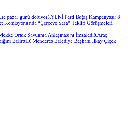
 Süre pazar günü doluyor
YENİ Parti Bağış Kampanyası: 8
3
.
 Komisyonu'nda “Çerçeve Yasa” Teklifi Görüşmeleri
, Mekke Ortak Savunma Anlaşması'nı İmzaladı
Araç
8
.
ğını Belirtti
Menderes Belediye Başkanı İlkay Çiçek
10
.