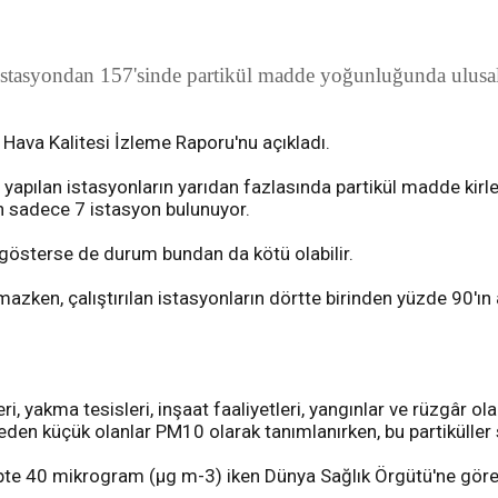
 istasyondan 157'sinde partikül madde yoğunluğunda ulusal 
it Hava Kalitesi İzleme Raporu'nu açıkladı.
apılan istasyonların yarıdan fazlasında partikül madde kirleti
an sadece 7 istasyon bulunuyor.
nı gösterse de durum bundan da kötü olabilir.
n, çalıştırılan istasyonların dörtte birinden yüzde 90'ın altı
ri, yakma tesisleri, inşaat faaliyetleri, yangınlar ve rüzgâr ol
en küçük olanlar PM10 olarak tanımlanırken, bu partiküller
küpte 40 mikrogram (µg m-3) iken Dünya Sağlık Örgütü'ne gör