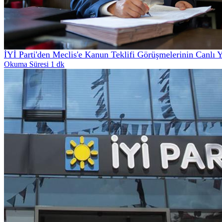
İYİ Parti'den Meclis'e Kanun Teklifi Görüşmelerinin Canlı 
Okuma Süresi 1 dk