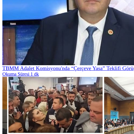
TBMM Adalet Komisyonu'nda “Çerçeve Yasa” Teklifi Görüş
Okuma Süresi 1 dk