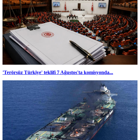
'Terörsüz Türkiye' teklifi 7 Ağustos'ta komisyonda...