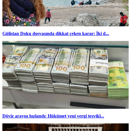
Gülistan Doku dosyasında dikkat çeken karar: İki d...
Döviz arayışı hızlandı: Hükümet yeni vergi teşvikl...