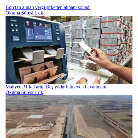
Borçtan alınan vergi şirketten alınanı solladı
Okuma Süresi 1 dk
Maliyeti 31 kat arttı: Beş yıldır bitmeyen havalimanı
Okuma Süresi 1 dk