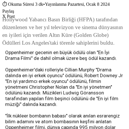
⏱
Okuma Süresi 3 dk
•
Yayınlanma Pazartesi, Ocak 8 2024
Paylaş
X Post
Hollywood Yabancı Basın Birliği (HFPA) tarafından
düzenlenen ve her yıl televizyon ve sinema dünyasının
en iyileri için verilen Altın Küre (Golden Globe)
Ödülleri Los Angeles'taki törenle sahiplerini buldu.
Oppenheimer gecenin en büyük ödülü olan "En İyi
Drama Filmi" de dahil olmak üzere beş ödül kazandı.
Oppenheimer'daki rolleriyle Cillian Murphy "Drama
dalında en iyi erkek oyuncu" ödülünü, Robert Downey Jr
"En iyi yardımcı erkek oyuncu" ödülünü, filmin
yönetmeni Christopher Nolan da "En iyi yönetmen"
ödülünü kazandı. Müzikleri Ludwig Göransson
tarafından yapılan film beşinci ödülünü de "En iyi film
müziği" dalında kazandı.
"İlk nükleer bombanın babası" olarak anılan esrarengiz
bilim adamını ve atom bombasının keşfini anlatan
Oppenheimer filmi, dünya çapında 995 milyon dolar