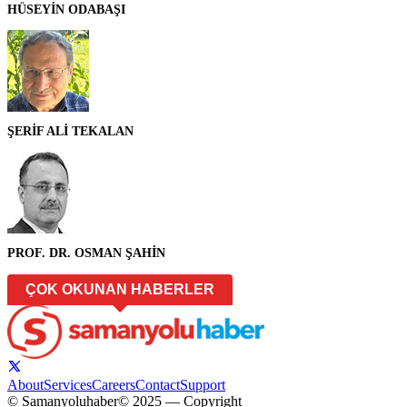
HÜSEYİN ODABAŞI
ŞERİF ALİ TEKALAN
PROF. DR. OSMAN ŞAHİN
ÇOK OKUNAN HABERLER
About
Services
Careers
Contact
Support
© Samanyoluhaber
© 2025 — Copyright