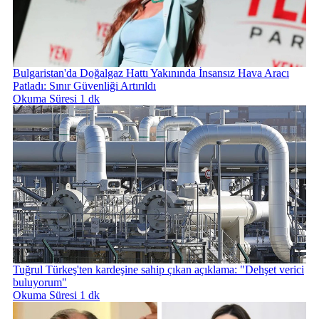
Bulgaristan'da Doğalgaz Hattı Yakınında İnsansız Hava Aracı
Patladı: Sınır Güvenliği Artırıldı
Okuma Süresi 1 dk
Tuğrul Türkeş'ten kardeşine sahip çıkan açıklama: "Dehşet verici
buluyorum"
Okuma Süresi 1 dk