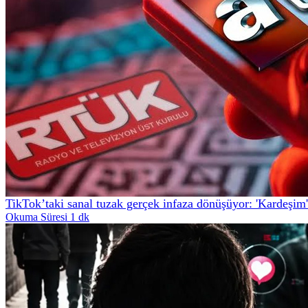
TikTok’taki sanal tuzak gerçek infaza dönüşüyor: 'Kardeşim'
Okuma Süresi 1 dk