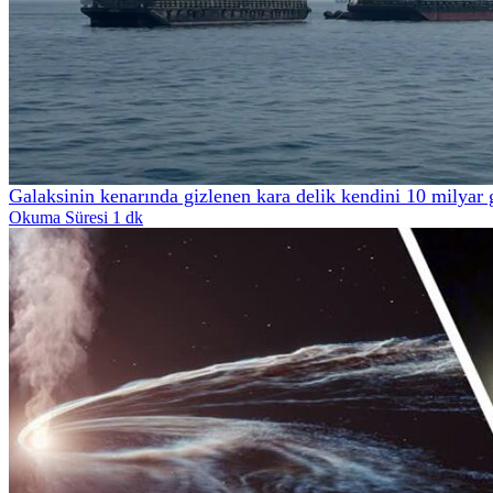
Galaksinin kenarında gizlenen kara delik kendini 10 milyar 
Okuma Süresi 1 dk