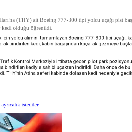
ları'na (THY) ait Boeing 777-300 tipi yolcu uçağı pist ba
r kedi olduğu öğrenildi.
k için yolcu alımını tamamlayan Boeing 777-300 tipi uçağı, kal
rak bindirilen kedi, kabin bagajından kaçarak gezmeye başla
 Trafik Kontrol Merkeziyle irtibata gecen pilot park pozisyon
a bindirilen kediyle sahibi uçaktan indirildi. Daha önce de bu
ldi. THY'nin Atina seferi kabinde dolasan kedi nedeniyle geci
yrıcalık istediler