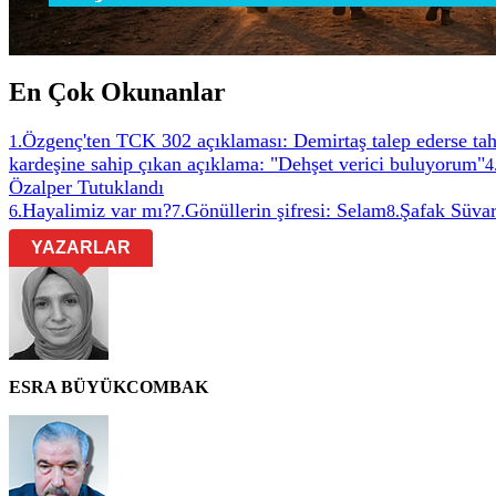
En Çok Okunanlar
Özgenç'ten TCK 302 açıklaması: Demirtaş talep ederse tah
1
.
kardeşine sahip çıkan açıklama: "Dehşet verici buluyorum"
4
Özalper Tutuklandı
Hayalimiz var mı?
Gönüllerin şifresi: Selam
Şafak Süvar
6
.
7
.
8
.
YAZARLAR
ESRA BÜYÜKCOMBAK