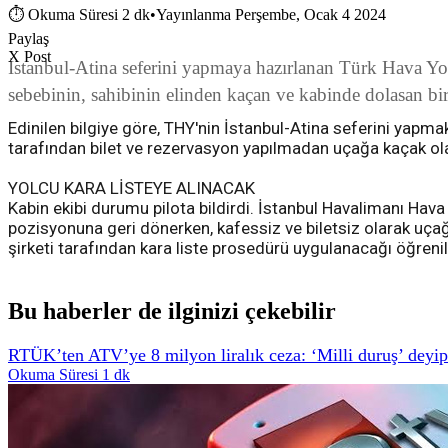
⏱
Okuma Süresi 2 dk
•
Yayınlanma Perşembe, Ocak 4 2024
Paylaş
X Post
İstanbul-Atina seferini yapmaya hazırlanan Türk Hava Yol
sebebinin, sahibinin elinden kaçan ve kabinde dolasan bi
Edinilen bilgiye göre, THY'nin İstanbul-Atina seferini yapma
tarafından bilet ve rezervasyon yapılmadan uçağa kaçak ola
YOLCU KARA LİSTEYE ALINACAK
Kabin ekibi durumu pilota bildirdi. İstanbul Havalimanı Hava
pozisyonuna geri dönerken, kafessiz ve biletsiz olarak uçağ
şirketi tarafından kara liste prosedürü uygulanacağı öğreni
Bu haberler de ilginizi çekebilir
RTÜK’ten ATV’ye 8 milyon liralık ceza: ‘Milli duruş’ deyip a
Okuma Süresi 1 dk