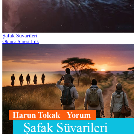
Şafak Süvarileri
Okuma Süresi 1 dk