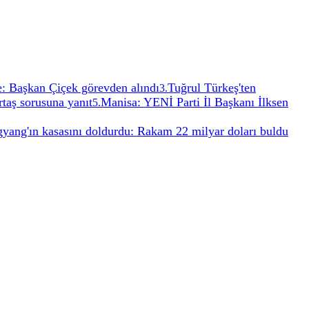
e: Başkan Çiçek görevden alındı
Tuğrul Türkeş'ten
3
.
taş sorusuna yanıt
Manisa: YENİ Parti İl Başkanı İlksen
5
.
yang'ın kasasını doldurdu: Rakam 22 milyar doları buldu