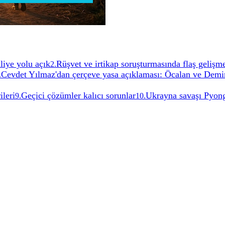
liye yolu açık
Rüşvet ve irtikap soruşturmasında flaş gelişm
2
.
Cevdet Yılmaz'dan çerçeve yasa açıklaması: Öcalan ve Demir
.
ileri
Geçici çözümler kalıcı sorunlar
Ukrayna savaşı Pyong
9
.
10
.