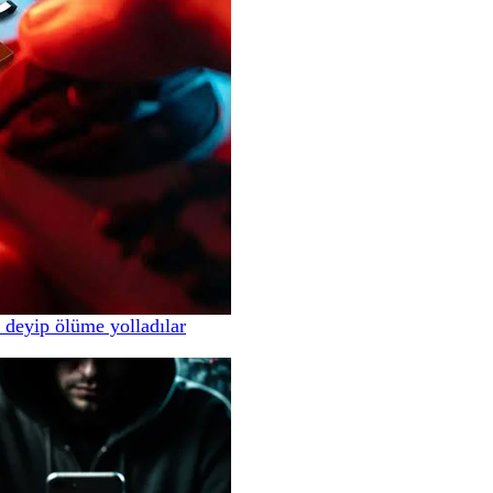
 deyip ölüme yolladılar